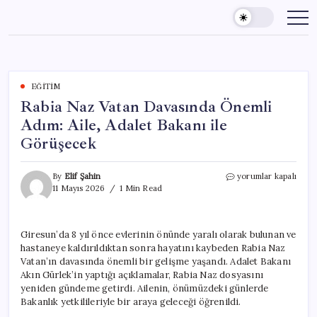
Skip
to
content
EĞITIM
Rabia Naz Vatan Davasında Önemli
Adım: Aile, Adalet Bakanı ile
Görüşecek
Rabia
By
Elif Şahin
yorumlar kapalı
Naz
11 Mayıs 2026
1 Min Read
Vatan
Davasında
Önemli
Giresun’da 8 yıl önce evlerinin önünde yaralı olarak bulunan ve
Adım:
hastaneye kaldırıldıktan sonra hayatını kaybeden Rabia Naz
Aile,
Adalet
Vatan’ın davasında önemli bir gelişme yaşandı. Adalet Bakanı
Bakanı
Akın Gürlek’in yaptığı açıklamalar, Rabia Naz dosyasını
ile
yeniden gündeme getirdi. Ailenin, önümüzdeki günlerde
Görüşecek
Bakanlık yetkilileriyle bir araya geleceği öğrenildi.
için