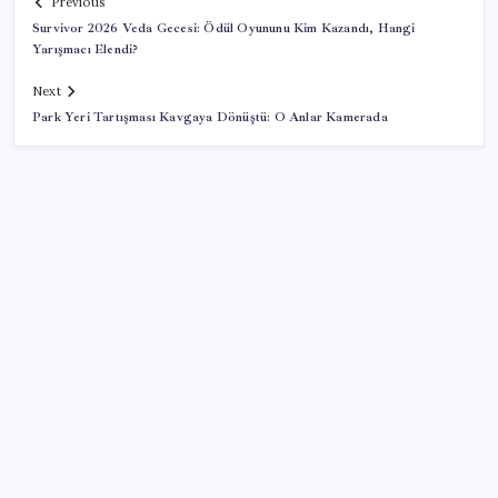
Previous
Survivor 2026 Veda Gecesi: Ödül Oyununu Kim Kazandı, Hangi
Yarışmacı Elendi?
Next
Park Yeri Tartışması Kavgaya Dönüştü: O Anlar Kamerada
SON YAZILAR
CHP Mut ve Silifke İlçe Başkanlıklarında toplu istifa:
YENİ Parti’ye katılma kararı aldılar
‘Tek çatı altında toplanmalı’ dedi: Akın Gürlek’ten
‘internet gazeteciliği’ için yasa sinyali mi?