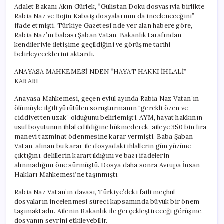
Adalet Bakanı Akın Gürlek, “Gülistan Doku dosyasıyla birlikte
Rabia Naz ve Rojin Kabaiş dosyalarının da inceleneceğini”
ifade etmişti. Türkiye Gazetesi’nde yer alan habere göre,
Rabia Naz’ın babası Şaban Vatan, Bakanlık tarafından
kendileriyle iletişime geçildiğini ve görüşme tarihi
belirleyeceklerini aktardı.
ANAYASA MAHKEMESİ’NDEN “HAYAT HAKKI İHLALİ”
KARARI
Anayasa Mahkemesi, geçen eylül ayında Rabia Naz Vatan’ın
ölümüyle ilgili yürütülen soruşturmanın “gerekli özen ve
ciddiyetten uzak” olduğunu belirlemişti. AYM, hayat hakkının
usul boyutunun ihlal edildiğine hükmederek, aileye 350 bin lira
manevi tazminat ödenmesine karar vermişti. Baba Şaban
Vatan, alınan bu karar ile dosyadaki ihlallerin gün yüzüne
çıktığını, delillerin karartıldığını ve bazı ifadelerin
alınmadığını öne sürmüştü. Dosya daha sonra Avrupa İnsan
Hakları Mahkemesi’ne taşınmıştı.
Rabia Naz Vatan’ın davası, Türkiye’deki faili meçhul
dosyaların incelenmesi süreci kapsamında büyük bir önem
taşımaktadır. Ailenin Bakanlık ile gerçekleştireceği görüşme,
dosyanın seyrini etkileyebilir.