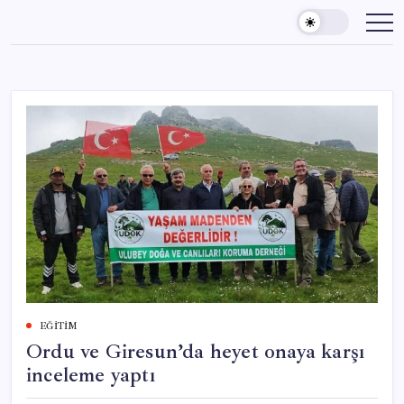
Skip
to
content
EĞITIM
Ordu ve Giresun’da heyet onaya karşı
inceleme yaptı