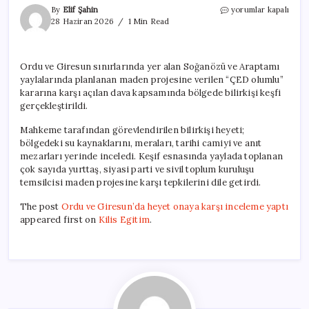
Ordu
By
Elif Şahin
yorumlar kapalı
ve
28 Haziran 2026
1 Min Read
Giresun’da
heyet
onaya
Ordu ve Giresun sınırlarında yer alan Soğanözü ve Araptamı
karşı
yaylalarında planlanan maden projesine verilen “ÇED olumlu”
inceleme
yaptı
kararına karşı açılan dava kapsamında bölgede bilirkişi keşfi
için
gerçekleştirildi.
Mahkeme tarafından görevlendirilen bilirkişi heyeti;
bölgedeki su kaynaklarını, meraları, tarihi camiyi ve anıt
mezarları yerinde inceledi. Keşif esnasında yaylada toplanan
çok sayıda yurttaş, siyasi parti ve sivil toplum kuruluşu
temsilcisi maden projesine karşı tepkilerini dile getirdi.
The post
Ordu ve Giresun’da heyet onaya karşı inceleme yaptı
appeared first on
Kilis Egitim
.