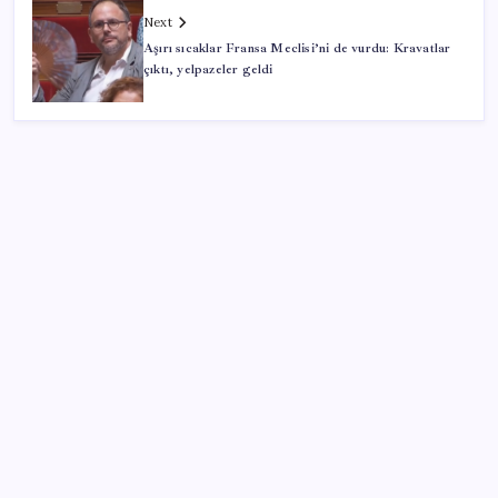
Next
Aşırı sıcaklar Fransa Meclisi’ni de vurdu: Kravatlar
çıktı, yelpazeler geldi
SON YAZILAR
Fed Başkanı’ndan piyasaları sarsacak mesaj:
Enflasyon artarsa faiz artırımı yeniden masaya
gelecek
AB’den Ar-Ge’ye 130 milyar euroluk kaynak