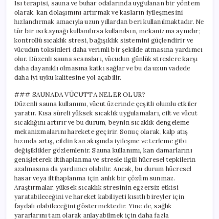
Isı terapisi, sauna ve buhar odalarında uygulanan bir yöntem
olarak, kan dolaşımını artırmak ve kasların iyileşmesini
hızlandırmak amacıyla uzun yıllardan beri kullanılmaktadır. Ne
tür bir ısı kaynağı kullanılırsa kullanılsın, mekanizma aynıdır;
kontrollü sıcaklık stresi, bağışıklık sistemini güçlendirir ve
vücudun toksinleri daha verimli bir şekilde atmasına yardımcı
olur. Düzenli sauna seansları, vücudun günlük streslere karşı
daha dayanıklı olmasına katkı sağlar ve bu da uzun vadede
daha iyi uyku kalitesine yol açabilir.
### SAUNADA VÜCUTTA NELER OLUR?
Düzenli sauna kullanımı, vücut üzerinde çeşitli olumlu etkiler
yaratır. Kısa süreli yüksek sıcaklık uygulamaları, cilt ve vücut
sıcaklığını artırır ve bu durum, beynin sıcaklık dengeleme
mekanizmalarını harekete geçirir. Sonuç olarak, kalp atış
hızında artış, cildin kan akışında iyileşme ve terleme gibi
değişiklikler gözlemlenir. Sauna kullanımı, kan damarlarını
genişleterek iltihaplanma ve stresle ilgili hücresel tepkilerin
azalmasına da yardımcı olabilir. Ancak, bu durum hücresel
hasar veya iltihaplanma için anlık bir çözüm sunmaz.
Araştırmalar, yüksek sıcaklık stresinin egzersiz etkisi
yaratabileceğini ve hareket kabiliyeti kısıtlı bireyler için
faydalı olabileceğini göstermektedir. Yine de, sağlık
yararlarını tam olarak anlayabilmek için daha fazla