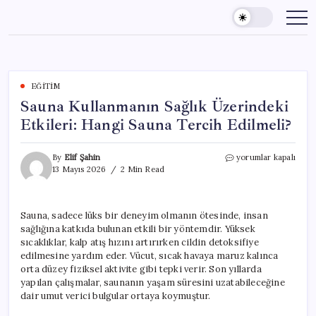
Skip
to
content
EĞITIM
Sauna Kullanmanın Sağlık Üzerindeki
Etkileri: Hangi Sauna Tercih Edilmeli?
Sauna
By
Elif Şahin
yorumlar kapalı
Kullanmanın
13 Mayıs 2026
2 Min Read
Sağlık
Üzerindeki
Etkileri:
Sauna, sadece lüks bir deneyim olmanın ötesinde, insan
Hangi
sağlığına katkıda bulunan etkili bir yöntemdir. Yüksek
Sauna
Tercih
sıcaklıklar, kalp atış hızını artırırken cildin detoksifiye
Edilmeli?
edilmesine yardım eder. Vücut, sıcak havaya maruz kalınca
için
orta düzey fiziksel aktivite gibi tepki verir. Son yıllarda
yapılan çalışmalar, saunanın yaşam süresini uzatabileceğine
dair umut verici bulgular ortaya koymuştur.