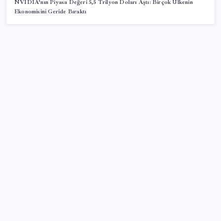
NVIDIA’nın Piyasa Değeri 5,5 Trilyon Doları Aştı: Birçok Ülkenin
Ekonomisini Geride Bıraktı
SON YAZILAR
Tüm Yerel-Sen’den yeni çözüm sürecine tepki:
‘Terörle pazarlık olmaz’
Son Dakika… Özgür Özel ve Veli Ağbaba hakkında
fezleke düzenlendi: Adalet Bakanlığı’na gönderildi!
Apple’da CEO Değişimi Öncesi Sürpriz Geri Dönüş
EA Sports FC 27 Ultimate Team Yenilikleri Duyuruldu