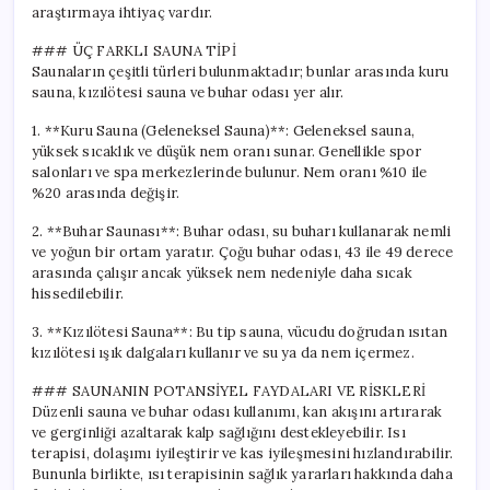
araştırmaya ihtiyaç vardır.
### ÜÇ FARKLI SAUNA TİPİ
Saunaların çeşitli türleri bulunmaktadır; bunlar arasında kuru
sauna, kızılötesi sauna ve buhar odası yer alır.
1. **Kuru Sauna (Geleneksel Sauna)**: Geleneksel sauna,
yüksek sıcaklık ve düşük nem oranı sunar. Genellikle spor
salonları ve spa merkezlerinde bulunur. Nem oranı %10 ile
%20 arasında değişir.
2. **Buhar Saunası**: Buhar odası, su buharı kullanarak nemli
ve yoğun bir ortam yaratır. Çoğu buhar odası, 43 ile 49 derece
arasında çalışır ancak yüksek nem nedeniyle daha sıcak
hissedilebilir.
3. **Kızılötesi Sauna**: Bu tip sauna, vücudu doğrudan ısıtan
kızılötesi ışık dalgaları kullanır ve su ya da nem içermez.
### SAUNANIN POTANSİYEL FAYDALARI VE RİSKLERİ
Düzenli sauna ve buhar odası kullanımı, kan akışını artırarak
ve gerginliği azaltarak kalp sağlığını destekleyebilir. Isı
terapisi, dolaşımı iyileştirir ve kas iyileşmesini hızlandırabilir.
Bununla birlikte, ısı terapisinin sağlık yararları hakkında daha