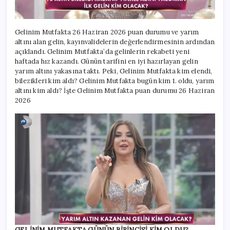
1.
oldu,
yarım
altını
Gelinim Mutfakta 26 Haziran 2026 puan durumu ve yarım
kim
altını alan gelin, kayınvalidelerin değerlendirmesinin ardından
aldı?
açıklandı. Gelinim Mutfakta’da gelinlerin rekabeti yeni
için
haftada hız kazandı. Günün tarifini en iyi hazırlayan gelin
yarım altını yakasına taktı. Peki, Gelinim Mutfakta kim elendi,
bilezikleri kim aldı? Gelinim Mutfakta bugün kim 1. oldu, yarım
altını kim aldı? İşte Gelinim Mutfakta puan durumu 26 Haziran
2026
GELİNİM MUTFAKTA GÜNÜN BİRİNCİSİ KİM OLDU?