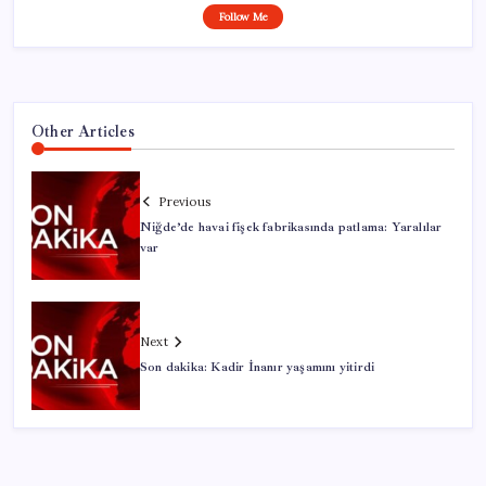
Follow Me
Other Articles
Previous
Niğde’de havai fişek fabrikasında patlama: Yaralılar
var
Next
Son dakika: Kadir İnanır yaşamını yitirdi