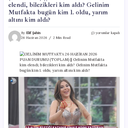
elendi, bilezikleri kim aldı? Gelinim
Mutfakta bugün kim 1. oldu, yarım
altını kim aldı?
GELİNİM
By
Elif Şahin
yorumlar kapalı
MUTFAKTA
26 Haziran 2026
2 Min Read
26
HAZİRAN
2026
PUAN
DURUMU
(TOPLAM)
||
Gelinim
Mutfakta
kim
elendi,
bilezikleri
kim
aldı?
Gelinim
Mutfakta
bugün
kim