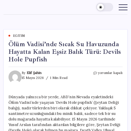
Skip
to
content
EĞITIM
Ölüm Vadisi’nde Sıcak Su Havuzunda
Hayatta Kalan Eşsiz Balık Türü: Devils
Hole Pupfish
Ölüm
By
Elif Şahin
yorumlar kapalı
Vadisi’nde
15 Mayıs 2026
1 Min Read
Sıcak
Su
Havuzunda
Dünyada yalnızca bir yerde, ABD’nin Nevada eyaletindeki
Hayatta
Ölüm Vadisi’nde yaşayan ‘Devils Hole pupfish’ (Şeytan Deliği
Kalan
Eşsiz
balığı), nadir türlerden biri olarak dikkat çekiyor. Yaklaşık 5
Balık
santimetre uzunluğundaki bu minik balık, sadece tek bir su
Türü:
dolu mağarada hayatta kalabiliyor. 15 Mayıs 2026 tarihinde
Devils
Yusuf Arslan tarafından aktarılan bilgilere göre, Şeytan Deliği
Hole
(Devils Hole) olarak bilinen bu mağara, Death Valley Ulusal