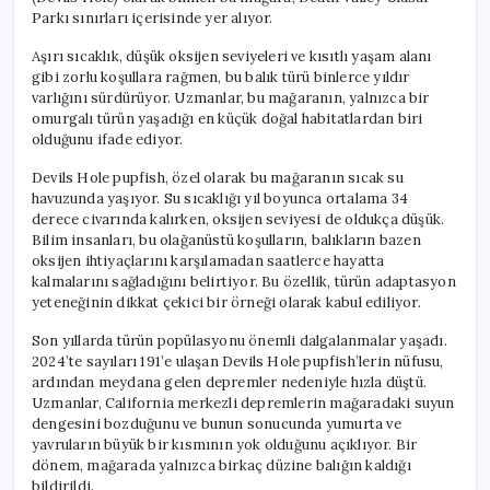
Pupfish
Parkı sınırları içerisinde yer alıyor.
için
Aşırı sıcaklık, düşük oksijen seviyeleri ve kısıtlı yaşam alanı
gibi zorlu koşullara rağmen, bu balık türü binlerce yıldır
varlığını sürdürüyor. Uzmanlar, bu mağaranın, yalnızca bir
omurgalı türün yaşadığı en küçük doğal habitatlardan biri
olduğunu ifade ediyor.
Devils Hole pupfish, özel olarak bu mağaranın sıcak su
havuzunda yaşıyor. Su sıcaklığı yıl boyunca ortalama 34
derece civarında kalırken, oksijen seviyesi de oldukça düşük.
Bilim insanları, bu olağanüstü koşulların, balıkların bazen
oksijen ihtiyaçlarını karşılamadan saatlerce hayatta
kalmalarını sağladığını belirtiyor. Bu özellik, türün adaptasyon
yeteneğinin dikkat çekici bir örneği olarak kabul ediliyor.
Son yıllarda türün popülasyonu önemli dalgalanmalar yaşadı.
2024’te sayıları 191’e ulaşan Devils Hole pupfish’lerin nüfusu,
ardından meydana gelen depremler nedeniyle hızla düştü.
Uzmanlar, California merkezli depremlerin mağaradaki suyun
dengesini bozduğunu ve bunun sonucunda yumurta ve
yavruların büyük bir kısmının yok olduğunu açıklıyor. Bir
dönem, mağarada yalnızca birkaç düzine balığın kaldığı
bildirildi.