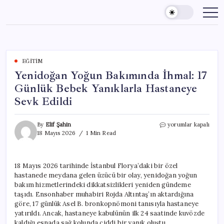
Skip
to
content
EĞITIM
Yenidoğan Yoğun Bakımında İhmal: 17
Günlük Bebek Yanıklarla Hastaneye
Sevk Edildi
Yenidoğan
By
Elif Şahin
yorumlar kapalı
Yoğun
18 Mayıs 2026
1 Min Read
Bakımında
İhmal:
17
18 Mayıs 2026 tarihinde İstanbul Florya’daki bir özel
Günlük
hastanede meydana gelen üzücü bir olay, yenidoğan yoğun
Bebek
Yanıklarla
bakım hizmetlerindeki dikkatsizlikleri yeniden gündeme
Hastaneye
taşıdı. Ensonhaber muhabiri Rojda Altıntaş’ın aktardığına
Sevk
göre, 17 günlük Asel B. bronkopnömoni tanısıyla hastaneye
Edildi
yatırıldı. Ancak, hastaneye kabulünün ilk 24 saatinde kuvözde
için
kaldığı esnada sağ kolunda ciddi bir yanık oluştu.