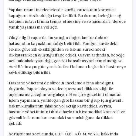
Yapılan resmi incelemelerde, kuvöz ısıtıcısının koruyucu
kapağının eksik olduğu tespit edildi. Bu durum, bebeğin sağ
kolunun ısıtıcı fanına temas etmesine ve sonucunda 3. derece
yanık yaşamasına yol açtı.
Olayla ilgili raporda, bu yanığın doğrudan bir doktor
hatasından kaynaklanmadığı belirtildi. Yanığın, kuvözdeki
teknik güvenlik eksikliğinden ve bakım sürecindeki
dikkatsizlikten oluştuğu ifade edildi. Olayın ardından, bebeğe
acil müdahale yapıldığı, gerekli konsültasyonların alındığı ve
Asel B.’nin aynı gün yanık ünitesi bulunan başka bir hastaneye
sevk edildiği bildirildi.
Hastane yönetimi de sürecin inceleme altına alındığını
duyurdu. Rapor, olayın sadece personel dikkatsizliği ile
açıklanamayacağını vurguluyor. Hemşire gözetimi olmadan
işlem yapmanın, yenidoğan gibi hassas bir grup için güvenli
bakım kurallarının ihlaline yol açtığı kaydedildi. Ayrıca,
hastane yönetiminin tıbbi cihazların biyomedikal kontrolü ve
güvenli kullanımı konusundaki sorumluluğuna da dikkat
çekildi.
Soruşturma sonucunda, E.E., Ö.B., A.Ö.M. ve Y.K. hakkında