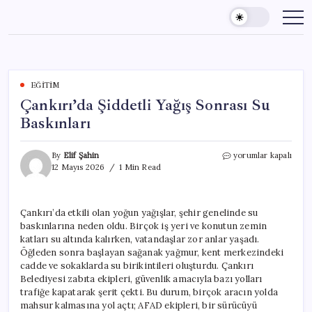
Skip
to
content
EĞITIM
Çankırı’da Şiddetli Yağış Sonrası Su
Baskınları
Çankırı’da
By
Elif Şahin
yorumlar kapalı
Şiddetli
12 Mayıs 2026
1 Min Read
Yağış
Sonrası
Su
Çankırı’da etkili olan yoğun yağışlar, şehir genelinde su
Baskınları
baskınlarına neden oldu. Birçok iş yeri ve konutun zemin
için
katları su altında kalırken, vatandaşlar zor anlar yaşadı.
Öğleden sonra başlayan sağanak yağmur, kent merkezindeki
cadde ve sokaklarda su birikintileri oluşturdu. Çankırı
Belediyesi zabıta ekipleri, güvenlik amacıyla bazı yolları
trafiğe kapatarak şerit çekti. Bu durum, birçok aracın yolda
mahsur kalmasına yol açtı; AFAD ekipleri, bir sürücüyü