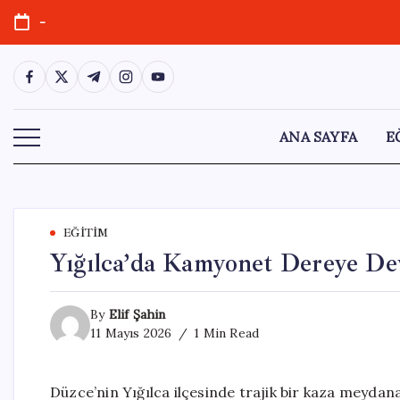
Skip
-
to
content
https://www.facebook.com/
https://twitter.com/
https://t.me/
https://www.instagram.com/
https://youtube.com/
ANA SAYFA
E
EĞITIM
Yığılca’da Kamyonet Dereye Dev
By
Elif Şahin
11 Mayıs 2026
1 Min Read
Düzce’nin Yığılca ilçesinde trajik bir kaza meydana