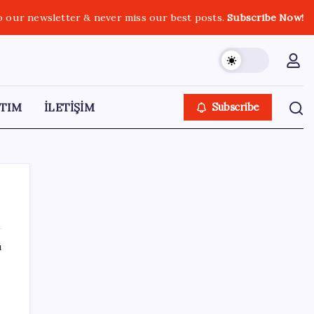
o our newsletter & never miss our best posts.
Subscribe Now!
TIM
İLETİŞİM
Subscribe
ı
SON YAZILAR
Tüm Yerel-Sen’den yeni çözüm sürecine
tepki: ‘Terörle pazarlık olmaz’