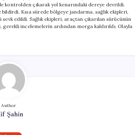
Hayatını
e kontrolden çıkarak yol kenarındaki dereye devrildi.
Kaybetti
bildirdi. Kısa sürede bölgeye jandarma, sağlık ekipleri,
için
sevk edildi. Sağlık ekipleri, araçtan çıkarılan sürücünün
esi, gerekli incelemelerin ardından morga kaldırıldı. Olayla
Author
if Şahin