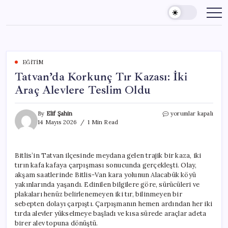
Skip
to
content
EĞITIM
Tatvan’da Korkunç Tır Kazası: İki
Araç Alevlere Teslim Oldu
Tatvan’da
By
Elif Şahin
yorumlar kapalı
Korkunç
14 Mayıs 2026
1 Min Read
Tır
Kazası:
İki
Bitlis’in Tatvan ilçesinde meydana gelen trajik bir kaza, iki
Araç
tırın kafa kafaya çarpışması sonucunda gerçekleşti. Olay,
Alevlere
Teslim
akşam saatlerinde Bitlis-Van kara yolunun Alacabük köyü
Oldu
yakınlarında yaşandı. Edinilen bilgilere göre, sürücüleri ve
için
plakaları henüz belirlenemeyen iki tır, bilinmeyen bir
sebepten dolayı çarpıştı. Çarpışmanın hemen ardından her iki
tırda alevler yükselmeye başladı ve kısa sürede araçlar adeta
birer alev topuna dönüştü.