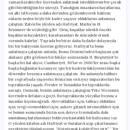
zaman karakterler üzerinden anlatmak istediklerimi bir çocuk
gibi büyüttüğüm bir süreçti. Tanıdığım insanların hayatlarına,
on altı yıl boyunca daha derinden gözlemleyerek baktım;
onların neden böyle bir kader yaşıyor olduklarını anlamaya
çalıştım. Zaten bu yüzden adı Hafriyat. Marks’ın 18
Bruimere’de söylediği gibi ‘Genç kuşaklar sürekli önceki
kuşakların hayaletleri, karabasanları ile mücadele etmek
zorunda kalırlar’. Taşrada bu biraz daha fazladır dolayısıyla
biz bir bakiyenin üzerine geliyoruz. Hafriyat’ta bunu
anlatmaya çalıştım aslında, Roma Dönemi’nden başlayan çok
alakasız gibi görünen bir hikâye sonrasında II. Meşrutiyet’te
başka bir hal alıyor, Cumhuriyet, 90’lar ve 2000’ler arası başka
başka bağlamlar kazanıyor, işte bir kaderin hikâyesini tüm bu
dönemler boyunca anlatmaya çalıştım . Bu anlamıyla talihsiz
bir coğrafyada yaşıyoruz Roma’nın en kıyıcı imparatorları bu
topraklarda yaşadı, Persler ve Yunanlılar bu topraklarda
savaştı. Osmanlı, benim anlatmaya çalıştığım Teke Yöresinin
üzerinden defalarca geçti. Bu topraklarda yüzyıllar boyunca
insanlar kıyıma uğradı. Alevi oldukları için, tahtacı oldukları
için, vergi vermedikleri için, askere gitmek istemedikleri için
ve bunun sonucunda bizim son derece travmalarla dolu
unutulmuş hatırlanmayı bekleyen hastalıklı bir hafızamız var.
O yüzden kitabın adı Hafriyat ve buraları kazıp çıkartmamız
gerektiğini düşünüyorum. “Hatırlamak kolektif bir iştir” ‘ ’Bir