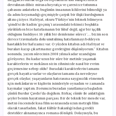
devralınan dilsiz mirasa hoyratça ve çaresizce tutunma
çabasını anlatırken, bugünün insanının köklerini bilmediği ya
da adını koyamadığı geçmişiyle çarpık bir ilişki kurduğunun
altını çiziyor. Hafriyat, okuru Türkiye’nin bitmek bilmeyen
‘şimdi’si ile kadim ‘geçmiş’i arasındaki tekinsiz boşlukta
yürütürken bize hatırlamanın bir lütuf değil, ağır bir işçilik
olduğunu fısıldıyor. 16 yıllık bir demlenme süreci ‘…. bizim son
derece travmalarla dolu unutulmuş hatırlanmayı bekleyen
hastalıklı bir hafızamız var. O yüzden kitabın adı Hafriyat ve
buraları kazıp çıkartmamız gerektiğini düşünüyorum.’’ Kitabın
sonunda, yazım sürecinin 2008 yılına kadar uzandığını
görüyoruz. Bu kadar uzun bir süre bir metinle yaşamak
karakterlerin ve mekânın sizin zihninizde nasıl bir evrim
geçirmesine sebep oldu? Buradaki karakterlerin tamamı
gerçek hayatta varlar ve olayların tamamı da neredeyse
gerçek olaylar, yaşayanların hatırasına saygısızlık etmemek
için mekânların ve kişilerin isimleriyle oynadım ve zamanda
kaymalar yaptım. Sorunuzu buradan yanıtlamaya başladım
çünkü Burdur Çavdır’da doğdum. Birkaç cümle ile anlattığım
şeyler benim hayatımın parçası. Bir de teknik bir mesele var,
metni öncesinde kısa film sonrasında uzun metrajlı film
olarak tasarladım, fakat Kültür Bakanlığı’ndan gerekli
destekler alınamayınca romana dönüştü. Dolayısıyla, bu