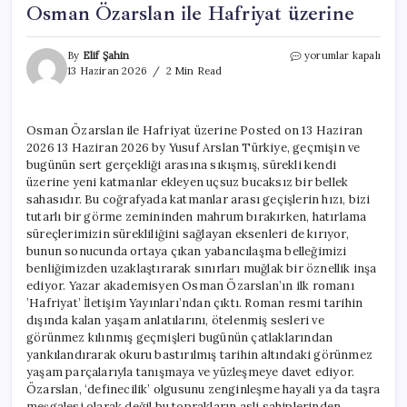
Osman Özarslan ile Hafriyat üzerine
Osman
By
Elif Şahin
yorumlar kapalı
Özarslan
13 Haziran 2026
2 Min Read
ile
Hafriyat
üzerine
Osman Özarslan ile Hafriyat üzerine Posted on 13 Haziran
için
2026 13 Haziran 2026 by Yusuf Arslan Türkiye, geçmişin ve
bugünün sert gerçekliği arasına sıkışmış, sürekli kendi
üzerine yeni katmanlar ekleyen uçsuz bucaksız bir bellek
sahasıdır. Bu coğrafyada katmanlar arası geçişlerin hızı, bizi
tutarlı bir görme zemininden mahrum bırakırken, hatırlama
süreçlerimizin sürekliliğini sağlayan eksenleri de kırıyor,
bunun sonucunda ortaya çıkan yabancılaşma belleğimizi
benliğimizden uzaklaştırarak sınırları muğlak bir öznellik inşa
ediyor. Yazar akademisyen Osman Özarslan’ın ilk romanı
’Hafriyat’ İletişim Yayınları’ndan çıktı. Roman resmi tarihin
dışında kalan yaşam anlatılarını, ötelenmiş sesleri ve
görünmez kılınmış geçmişleri bugünün çatlaklarından
yankılandırarak okuru bastırılmış tarihin altındaki görünmez
yaşam parçalarıyla tanışmaya ve yüzleşmeye davet ediyor.
Özarslan, ‘definecilik’ olgusunu zenginleşme hayali ya da taşra
meşgalesi olarak değil bu toprakların asli sahiplerinden