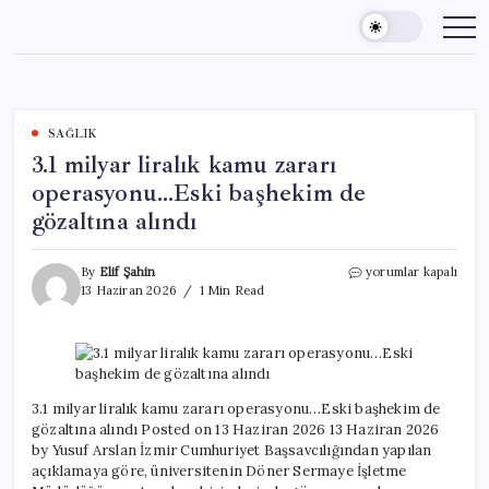
Skip
to
content
SAĞLIK
3.1 milyar liralık kamu zararı
operasyonu…Eski başhekim de
gözaltına alındı
3.1
By
Elif Şahin
yorumlar kapalı
milyar
13 Haziran 2026
1 Min Read
liralık
kamu
zararı
operasyonu…
Eski
başhekim
3.1 milyar liralık kamu zararı operasyonu…Eski başhekim de
de
gözaltına alındı Posted on 13 Haziran 2026 13 Haziran 2026
gözaltına
by Yusuf Arslan İzmir Cumhuriyet Başsavcılığından yapılan
alındı
açıklamaya göre, üniversitenin Döner Sermaye İşletme
için