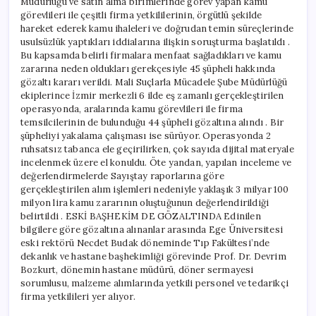
Müdürlüğü ve satın alma birimlerinde görev yapan kamu
görevlileri ile çeşitli firma yetkililerinin, örgütlü şekilde
hareket ederek kamu ihaleleri ve doğrudan temin süreçlerinde
usulsüzlük yaptıkları iddialarına ilişkin soruşturma başlatıldı .
Bu kapsamda belirli firmalara menfaat sağladıkları ve kamu
zararına neden oldukları gerekçesiyle 45 şüpheli hakkında
gözaltı kararı verildi. Mali Suçlarla Mücadele Şube Müdürlüğü
ekiplerince İzmir merkezli 6 ilde eş zamanlı gerçekleştirilen
operasyonda, aralarında kamu görevlileri ile firma
temsilcilerinin de bulunduğu 44 şüpheli gözaltına alındı . Bir
şüpheliyi yakalama çalışması ise sürüyor. Operasyonda 2
ruhsatsız tabanca ele geçirilirken, çok sayıda dijital materyale
incelenmek üzere el konuldu. Öte yandan, yapılan inceleme ve
değerlendirmelerde Sayıştay raporlarına göre
gerçekleştirilen alım işlemleri nedeniyle yaklaşık 3 milyar 100
milyon lira kamu zararının oluştuğunun değerlendirildiği
belirtildi . ESKİ BAŞHEKİM DE GÖZALTINDA Edinilen
bilgilere göre gözaltına alınanlar arasında Ege Üniversitesi
eski rektörü Necdet Budak döneminde Tıp Fakültesi’nde
dekanlık ve hastane başhekimliği görevinde Prof. Dr. Devrim
Bozkurt, dönemin hastane müdürü, döner sermayesi
sorumlusu, malzeme alımlarında yetkili personel ve tedarikçi
firma yetkilileri yer alıyor.