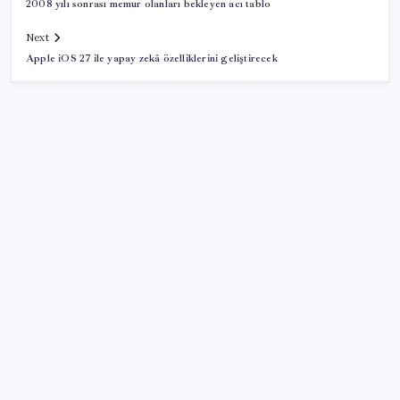
2008 yılı sonrası memur olanları bekleyen acı tablo
Next
Apple iOS 27 ile yapay zekâ özelliklerini geliştirecek
SON YAZILAR
VakıfBank ikinci çeyrekte 16,7 milyar TL net kâr elde
etti
Sürekli maddi sorun yaşayan insanların beyni daha
çabuk yaşlanabiliyor: ‘Beyin de yoruluyor’
Halkbank’tan beklenti üstü net kâr