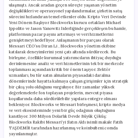
ulaşmıştı. Ancak aradan geçen süreçte yaşanan yönetim
değişiklikleri ve operasyonel yapılandırmalar, şirketin satış
sürecini hızlandıran temel etkenler oldu. Kripto Veri Devinde
Yeni Dönem Başlıyor Blockworks kurucu ortakları Michael
Ippolito ve Jason Yanowitz liderliğinde gerçekleşen bu hamle,
platformun pazar payını artırmayı ve veri hizmetlerini
genişletmeyi hedefliyor. Anlaşmanın bir parçası olarak
Messari CEO’su Diran Li , Blockworks yönetim ekibine
katılarak deneyimlerini yeni çatı altında sürdürecek. Bu
birleşme, özellikle kurumsal yatırımcıların ihtiyaç duyduğu
derinlemesine analiz ve veri hizmetlerinin tek bir merkezde
toplanması açısından kritik bir önem taşıyor. Sektör
uzmanları, bu tür satın almaların piyasadaki daralma
dönemlerinde hayatta kalmaya çalışan girişimler için stratejik
bir çıkış yolu olduğunu vurguluyor. Bir zamanlar yüksek
değerlemelerle fon toplayan projelerin, mevcut piyasa
koşullarında daha sürdürülebilir yapılara entegre olması
bekleniyor. Blockworks ve Messari birleşmesi, kripto medya
ve veri ekosisteminde yeni bir güç odağının oluştuğunu
kanıtlıyor. 300 Milyon Dolarlık Devde Büyük Çöküş:
Blockworks Rakibi Messari’yi Satın Aldı isimli makale Fatih
TAŞDEMİR tarafından hazırlanmış ve koinbulteni.comda
yayınlanmıştır.