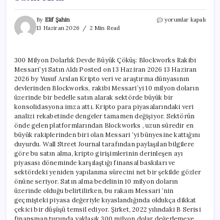
300
By
Elif Şahin
yorumlar kapalı
Milyon
13 Haziran 2026
2 Min Read
Dolarlık
Devde
Büyük
300 Milyon Dolarlık Devde Büyük Çöküş: Blockworks Rakibi
Çöküş:
Messari’yi Satın Aldı Posted on 13 Haziran 2026 13 Haziran
Blockworks
Rakibi
2026 by Yusuf Arslan Kripto veri ve araştırma dünyasının
Messari’yi
devlerinden Blockworks, rakibi Messari’yi 10 milyon doların
Satın
üzerinde bir bedelle satın alarak sektörde büyük bir
Aldı
konsolidasyona imza attı. Kripto para piyasalarındaki veri
için
analizi rekabetinde dengeler tamamen değişiyor. Sektörün
önde gelen platformlarından Blockworks , uzun süredir en
büyük rakiplerinden biri olan Messari ‘yi bünyesine kattığını
duyurdu. Wall Street Journal tarafından paylaşılan bilgilere
göre bu satın alma, kripto girişimlerinin derinleşen ayı
piyasası döneminde karşılaştığı finansal baskıları ve
sektördeki yeniden yapılanma sürecini net bir şekilde gözler
önüne seriyor. Satın alma bedelinin 10 milyon doların
üzerinde olduğu belirtilirken, bu rakam Messari ‘nin
geçmişteki piyasa değeriyle kıyaslandığında oldukça dikkat
çekici bir düşüşü temsil ediyor. Şirket, 2022 yılındaki B Serisi
finansman turunda yaklaşık 300 milyon dolar değerlemeye