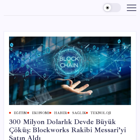
Skip
to
content
EĞITIM
EKONOMI
HABER
SAĞLIK
TEKNOLOJI
300 Milyon Dolarlık Devde Büyük
Çöküş: Blockworks Rakibi Messari’yi
Satın Aldı