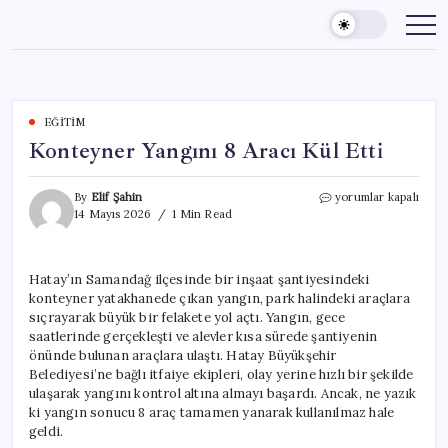
Skip
to
content
EĞITIM
Konteyner Yangını 8 Aracı Kül Etti
Konteyner
By
Elif Şahin
yorumlar kapalı
Yangını
14 Mayıs 2026
1 Min Read
8
Aracı
Kül
Hatay’ın Samandağ ilçesinde bir inşaat şantiyesindeki
Etti
konteyner yatakhanede çıkan yangın, park halindeki araçlara
için
sıçrayarak büyük bir felakete yol açtı. Yangın, gece
saatlerinde gerçekleşti ve alevler kısa sürede şantiyenin
önünde bulunan araçlara ulaştı. Hatay Büyükşehir
Belediyesi’ne bağlı itfaiye ekipleri, olay yerine hızlı bir şekilde
ulaşarak yangını kontrol altına almayı başardı. Ancak, ne yazık
ki yangın sonucu 8 araç tamamen yanarak kullanılmaz hale
geldi.