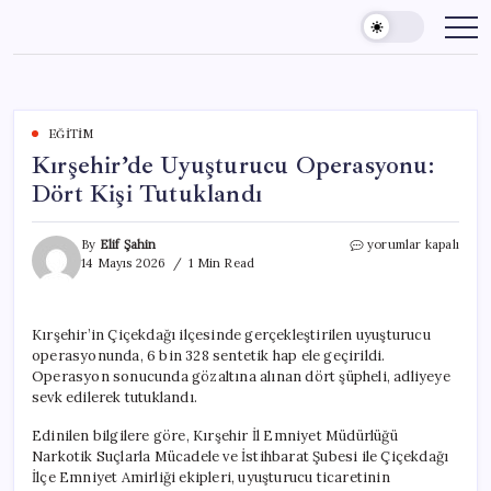
Skip
to
content
EĞITIM
Kırşehir’de Uyuşturucu Operasyonu:
Dört Kişi Tutuklandı
Kırşehir’de
By
Elif Şahin
yorumlar kapalı
Uyuşturucu
14 Mayıs 2026
1 Min Read
Operasyonu:
Dört
Kişi
Kırşehir’in Çiçekdağı ilçesinde gerçekleştirilen uyuşturucu
Tutuklandı
operasyonunda, 6 bin 328 sentetik hap ele geçirildi.
için
Operasyon sonucunda gözaltına alınan dört şüpheli, adliyeye
sevk edilerek tutuklandı.
Edinilen bilgilere göre, Kırşehir İl Emniyet Müdürlüğü
Narkotik Suçlarla Mücadele ve İstihbarat Şubesi ile Çiçekdağı
İlçe Emniyet Amirliği ekipleri, uyuşturucu ticaretinin