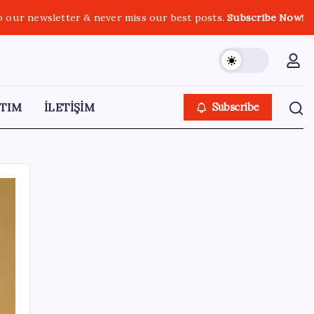
o our newsletter & never miss our best posts.
Subscribe Now!
TIM
İLETİŞİM
Subscribe
SON YAZILAR
Okullarda yeni dönem! 30 bin personele
yeni yetki