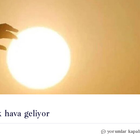
 hava geliyor
Hafta
yorumlar kapal
sonuna