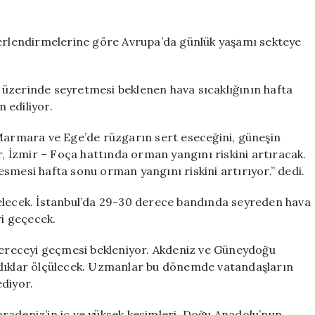
dikkat!
Aşırı
sıcak
rlendirmelerine göre Avrupa’da günlük yaşamı sekteye
hava
geliyor
için
 üzerinde seyretmesi beklenen hava sıcaklığının hafta
 ediliyor.
 Marmara ve Ege’de rüzgarın sert eseceğini, güneşin
r, İzmir – Foça hattında orman yangını riskini artıracak.
smesi hafta sonu orman yangını riskini artırıyor.” dedi.
selecek. İstanbul’da 29-30 derece bandında seyreden hava
ri geçecek.
 dereceyi geçmesi bekleniyor. Akdeniz ve Güneydoğu
klıklar ölçülecek. Uzmanlar bu dönemde vatandaşların
ediyor.
radeniz’in iç ve yüksek kesimleri, Doğu Anadolu’nun