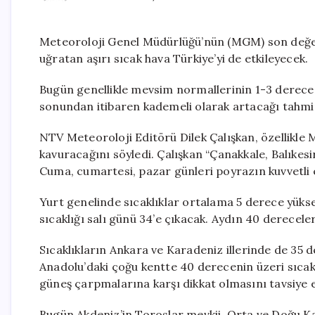
Meteoroloji Genel Müdürlüğü’nün (MGM) son değe
uğratan aşırı sıcak hava Türkiye’yi de etkileyecek.
Bugün genellikle mevsim normallerinin 1-3 derece
sonundan itibaren kademeli olarak artacağı tahmin
NTV Meteoroloji Editörü Dilek Çalışkan, özellikle
kavuracağını söyledi. Çalışkan “Çanakkale, Balıkesi
Cuma, cumartesi, pazar günleri poyrazın kuvvetli e
Yurt genelinde sıcaklıklar ortalama 5 derece yük
sıcaklığı salı günü 34’e çıkacak. Aydın 40 derecele
Sıcaklıkların Ankara ve Karadeniz illerinde de 35
Anadolu’daki çoğu kentte 40 derecenin üzeri sıca
güneş çarpmalarına karşı dikkat olmasını tavsiye 
Bugün Akdeniz’in Toroslar mevkii, Orta ve Doğu Ka