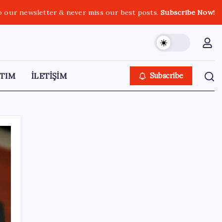
o our newsletter & never miss our best posts.
Subscribe Now!
TIM
İLETİŞİM
Subscribe
SON YAZILAR
VakıfBank ikinci çeyrekte 16,7 milyar TL net
kâr elde etti