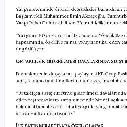
Yargı sisteminde önemli değişiklikler barındıran y
Başkanvekili Muhammet Emin Akbaşoğlu, Cumhurbaş
Yargı Paketi” olarak bilinen 30 maddelik kanun te
“Yargının Etkin ve Verimli İşlemesine Yönelik Bazı
kapsamında, özellikle miras yoluyla intikal eden ta
öngörülüyor.
ORTAKLIĞIN GİDERİLMESİ DAVALARINDA SUİS
Düzenlemenin detaylarını paylaşan AKP Grup Baş
satışlarındaki suistimallerin önüne geçilmesinin hed
“Ortaklığın satış suretiyle giderilmesi davalarında 
eden taşınmazların satış sürecinde birinci açık a
hüküm altına alıyoruz. İdari yargıda yargılamalar
için önemli adım atıyoruz”
İLK SATIŞ MİRASÇILARA ÖZEL OLACAK