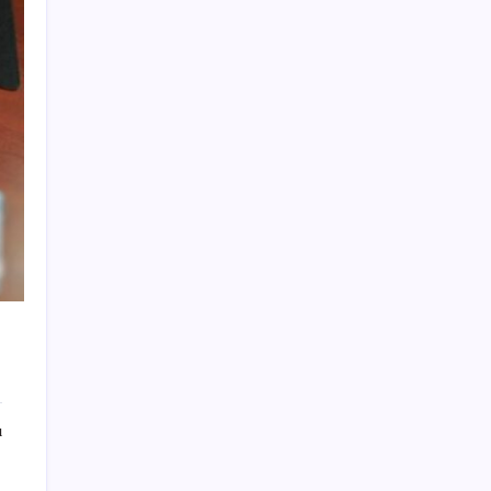
Sürekli maddi sorun yaşayan insanların
beyni daha çabuk yaşlanabiliyor: ‘Beyin de
yoruluyor’
Halkbank’tan beklenti üstü net kâr
CHP Mut ve Silifke İlçe Başkanlıklarında
toplu istifa: YENİ Parti’ye katılma kararı
aldılar
‘Tek çatı altında toplanmalı’ dedi: Akın
Gürlek’ten ‘internet gazeteciliği’ için yasa
sinyali mi?
Beklenen veri geldi: Altın uçuşa geçti
Huawei Mate 80 için 16GB RAM ve 1TB
Model Duyuruldu
Fed Başkanı’ndan piyasaları sarsacak mesaj:
Enflasyon artarsa faiz artırımı yeniden
ı
masaya gelecek
AB’den Ar-Ge’ye 130 milyar euroluk kaynak