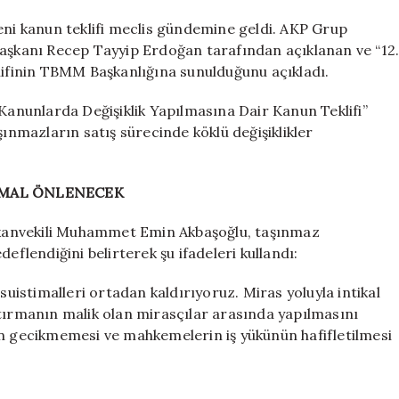
için
yeni
eni kanun teklifi meclis gündemine geldi. AKP Grup
şart:
kanı Recep Tayyip Erdoğan tarafından açıklanan ve “12
TBMM’den
klifinin TBMM Başkanlığına sunulduğunu açıkladı.
yeni
yargı
 Kanunlarda Değişiklik Yapılmasına Dair Kanun Teklifi”
paketi
şınmazların satış sürecinde köklü değişiklikler
için
TİMAL ÖNLENECEK
kanvekili Muhammet Emin Akbaşoğlu, taşınmaz
eflendiğini belirterek şu ifadeleri kullandı:
suistimalleri ortadan kaldırıyoruz. Miras yoluyla intikal
rtırmanın malik olan mirasçılar arasında yapılmasını
ın gecikmemesi ve mahkemelerin iş yükünün hafifletilmesi