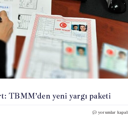
art: TBMM’den yeni yargı paketi
Miras
yorumlar kapal
kalan
tapular