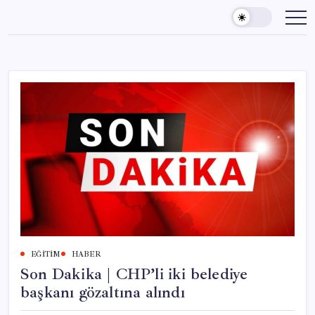
Skip
to
content
EĞITIM
HABER
Son Dakika | CHP’li iki belediye
başkanı gözaltına alındı