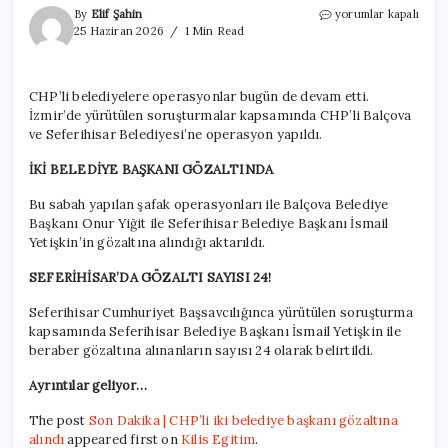
Son
By
Elif Şahin
yorumlar kapalı
Dakika
25 Haziran 2026
1 Min Read
|
CHP’li
iki
CHP’li belediyelere operasyonlar bugün de devam etti.
belediye
İzmir’de yürütülen soruşturmalar kapsamında CHP’li Balçova
başkanı
gözaltına
ve Seferihisar Belediyesi’ne operasyon yapıldı.
alındı
için
İKİ BELEDİYE BAŞKANI GÖZALTINDA
Bu sabah yapılan şafak operasyonları ile Balçova Belediye
Başkanı Onur Yiğit ile Seferihisar Belediye Başkanı İsmail
Yetişkin’in gözaltına alındığı aktarıldı.
SEFERİHİSAR’DA GÖZALTI SAYISI 24!
Seferihisar Cumhuriyet Başsavcılığınca yürütülen soruşturma
kapsamında Seferihisar Belediye Başkanı İsmail Yetişkin ile
beraber gözaltına alınanların sayısı 24 olarak belirtildi.
Ayrıntılar geliyor…
The post
Son Dakika | CHP’li iki belediye başkanı gözaltına
alındı
appeared first on
Kilis Egitim
.