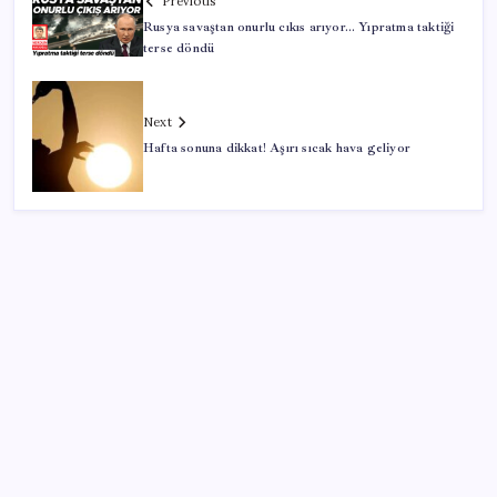
Previous
Rusya savaştan onurlu cıkıs arıyor… Yıpratma taktiği
terse döndü
Next
Hafta sonuna dikkat! Aşırı sıcak hava geliyor
SON YAZILAR
VakıfBank ikinci çeyrekte 16,7 milyar TL net kâr elde