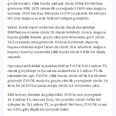
geride bıraktı. Yıllık bazda yaklaşık yüzde 10’luk bir büyüme
gösteren BİM, 2025 yılının ilk çeyreğinde 13.809 olan mağaza
sayısını, 2026’nın başı itibarıyla 14.576’ya çıkardı. Bu süreçte
103 yeni mağaza açarak fiziksel varlığını genişletti.
Şirket, kendi sepet verilerine dayalı olarak hesapladığı
BİMflasyon oranını yüzde 28 olarak belirledi. Ayrıca, mağaza
başına günlük hasılat, geçen yılın aynı dönemine göre yüzde
34,5 oranında artış gösterdi. Dönem içerisinde alışveriş
başına ortalama sepet tutarı da yüzde 35,6 artarken, mağaza
başına ziyaretçi sayısında yıllık bazda yüzde 0,8’lik bir düşüş
yaşandı.
Operasyonel kârlılık açısından BİM’in FAVÖK’ü 10,1 milyar TL
olarak gerçekleşti ve bu rakam analistlerin 8,3 milyar TL’lik
tahminlerini aştı. FAVÖK, yıllık bazda yüzde 46’lık bir büyüme
gösterdi. FAVÖK marjı da, geçen yılın ilk çeyreğinde yüzde 3,6
iken, bu yıl 120 baz puan artışla yüzde 4,8 seviyesine çıktı.
BİM’in borç durumu da geliştirildi; 2025’in son çeyreğinde
42,4 milyar TL olan net borç, bu çeyrekte yüzde 34’lük bir
iyileşme ile 28,1 milyar TL’ye geriledi. Net borç/FAVÖK oranı
ise 0,55x gibi düşük bir seviyede kaldı.