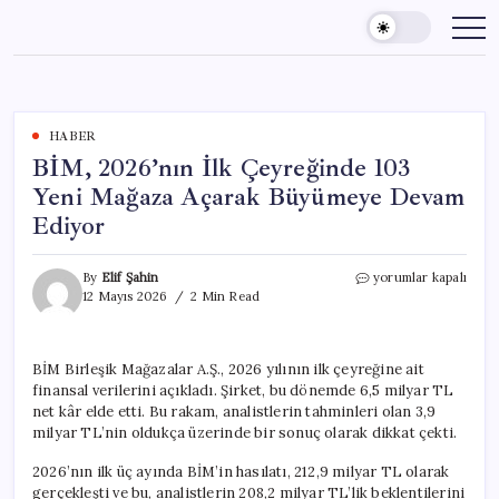
Skip
to
content
HABER
BİM, 2026’nın İlk Çeyreğinde 103
Yeni Mağaza Açarak Büyümeye Devam
Ediyor
BİM,
By
Elif Şahin
yorumlar kapalı
2026’nın
12 Mayıs 2026
2 Min Read
İlk
Çeyreğinde
103
BİM Birleşik Mağazalar A.Ş., 2026 yılının ilk çeyreğine ait
Yeni
finansal verilerini açıkladı. Şirket, bu dönemde 6,5 milyar TL
Mağaza
Açarak
net kâr elde etti. Bu rakam, analistlerin tahminleri olan 3,9
Büyümeye
milyar TL’nin oldukça üzerinde bir sonuç olarak dikkat çekti.
Devam
Ediyor
2026’nın ilk üç ayında BİM’in hasılatı, 212,9 milyar TL olarak
için
gerçekleşti ve bu, analistlerin 208,2 milyar TL’lik beklentilerini