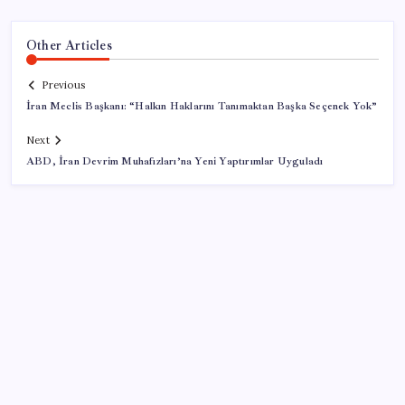
Other Articles
Previous
İran Meclis Başkanı: “Halkın Haklarını Tanımaktan Başka Seçenek Yok”
Next
ABD, İran Devrim Muhafızları’na Yeni Yaptırımlar Uyguladı
SON YAZILAR
VakıfBank ikinci çeyrekte 16,7 milyar TL net kâr elde