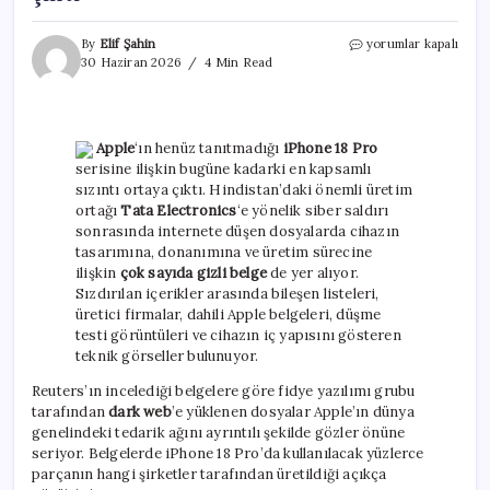
Apple
By
Elif Şahin
yorumlar kapalı
tarihinin
30 Haziran 2026
4 Min Read
en
büyük
sızıntısı:
iPhone
Apple
‘ın henüz tanıtmadığı
iPhone 18 Pro
18
serisine ilişkin bugüne kadarki en kapsamlı
Pro’nun
sızıntı ortaya çıktı. Hindistan’daki önemli üretim
tüm
ortağı
Tata Electronics
‘e yönelik siber saldırı
sırları
ortaya
sonrasında internete düşen dosyalarda cihazın
çıktı
tasarımına, donanımına ve üretim sürecine
için
ilişkin
çok sayıda gizli belge
de yer alıyor.
Sızdırılan içerikler arasında bileşen listeleri,
üretici firmalar, dahili Apple belgeleri, düşme
testi görüntüleri ve cihazın iç yapısını gösteren
teknik görseller bulunuyor.
Reuters’ın incelediği belgelere göre fidye yazılımı grubu
tarafından
dark web
’e yüklenen dosyalar Apple’ın dünya
genelindeki tedarik ağını ayrıntılı şekilde gözler önüne
seriyor. Belgelerde iPhone 18 Pro’da kullanılacak yüzlerce
parçanın hangi şirketler tarafından üretildiği açıkça