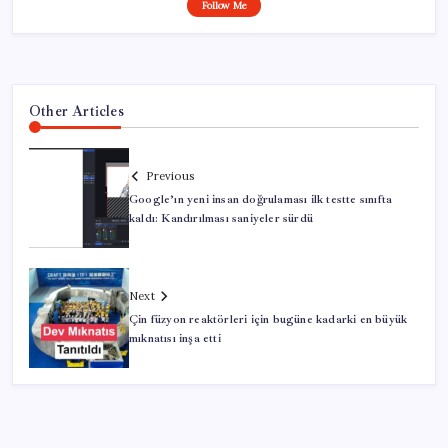
Follow Me
Other Articles
Previous
Google’ın yeni insan doğrulaması ilk testte sınıfta
kaldı: Kandırılması saniyeler sürdü
Next
Çin füzyon reaktörleri için bugüne kadarki en büyük
mıknatısı inşa etti