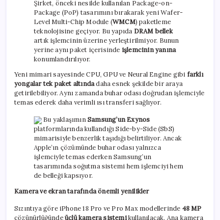
Şirket, önceki nesilde kullanılan Package-on-
Package (PoP) tasarımını bırakarak yeni Wafer-
Level Multi-Chip Module (
WMCM
) paketleme
teknolojisine geçiyor. Bu yapıda
DRAM bellek
artık işlemcinin üzerine yerleştirilmiyor. Bunun
yerine aynı paket içerisinde
işlemcinin yanına
konumlandırılıyor.
Yeni mimari sayesinde CPU, GPU ve Neural Engine gibi
farklı
yongalar tek paket altında
daha esnek şekilde bir araya
getirilebiliyor. Aynı zamanda buhar odası doğrudan işlemciyle
temas ederek daha verimli ısı transferi sağlıyor.
Bu yaklaşımın
Samsung’un Exynos
platformlarında kullandığı Side-by-Side (SbS)
mimarisiyle benzerlik taşıdığı belirtiliyor. Ancak
Apple’ın çözümünde buhar odası yalnızca
işlemciyle temas ederken Samsung’un
tasarımında soğutma sistemi hem işlemciyi hem
de belleği kapsıyor.
Kamera ve ekran tarafında önemli yenilikler
Sızıntıya göre iPhone 18 Pro ve Pro Max modellerinde
48 MP
çözünürlüğünde
üçlü
kamera sistemi
kullanılacak. Ana kamera