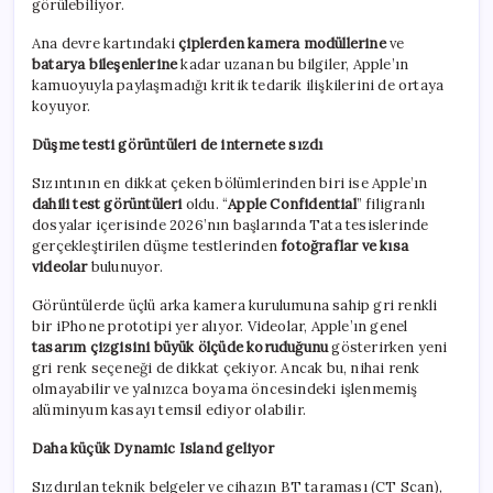
görülebiliyor.
Ana devre kartındaki
çiplerden kamera modüllerine
ve
batarya bileşenlerine
kadar uzanan bu bilgiler, Apple’ın
kamuoyuyla paylaşmadığı kritik tedarik ilişkilerini de ortaya
koyuyor.
Düşme testi görüntüleri de internete sızdı
Sızıntının en dikkat çeken bölümlerinden biri ise Apple’ın
dahili test görüntüleri
oldu. “
Apple Confidential
” filigranlı
dosyalar içerisinde 2026’nın başlarında Tata tesislerinde
gerçekleştirilen düşme testlerinden
fotoğraflar ve kısa
videolar
bulunuyor.
Görüntülerde üçlü arka kamera kurulumuna sahip gri renkli
bir iPhone prototipi yer alıyor. Videolar, Apple’ın genel
tasarım çizgisini büyük ölçüde koruduğunu
gösterirken yeni
gri renk seçeneği de dikkat çekiyor. Ancak bu, nihai renk
olmayabilir ve yalnızca boyama öncesindeki işlenmemiş
alüminyum kasayı temsil ediyor olabilir.
Daha küçük Dynamic Island geliyor
Sızdırılan teknik belgeler ve cihazın BT taraması (CT Scan),