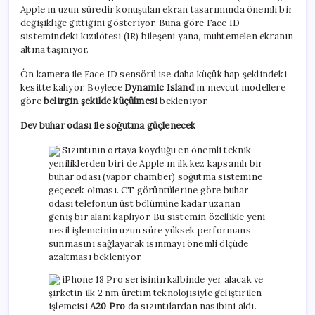
Apple’ın uzun süredir konuşulan ekran tasarımında önemli bir
değişikliğe gittiğini gösteriyor. Buna göre Face ID
sistemindeki kızılötesi (IR) bileşeni yana, muhtemelen ekranın
altına taşınıyor.
Ön kamera ile Face ID sensörü ise daha küçük hap şeklindeki
kesitte kalıyor. Böylece
Dynamic Island
‘ın mevcut modellere
göre
belirgin şekilde küçülmesi
bekleniyor.
Dev buhar odası ile soğutma güçlenecek
Sızıntının ortaya koyduğu en önemli teknik
yeniliklerden biri de Apple’ın ilk kez kapsamlı bir
buhar odası (vapor chamber) soğutma sistemine
geçecek olması. CT görüntülerine göre buhar
odası telefonun üst bölümüne kadar uzanan
geniş bir alanı kaplıyor. Bu sistemin özellikle yeni
nesil işlemcinin uzun süre yüksek performans
sunmasını sağlayarak ısınmayı önemli ölçüde
azaltması bekleniyor.
iPhone 18 Pro serisinin kalbinde yer alacak ve
şirketin ilk 2 nm üretim teknolojisiyle geliştirilen
işlemcisi
A20 Pro
da sızıntılardan nasibini aldı.