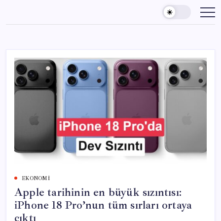
Skip
to
content
EKONOMI
Apple tarihinin en büyük sızıntısı:
iPhone 18 Pro’nun tüm sırları ortaya
çıktı