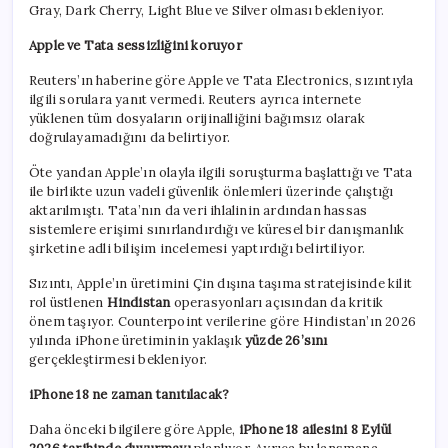
Gray, Dark Cherry, Light Blue ve Silver olması bekleniyor.
Apple ve Tata sessizliğini koruyor
Reuters’ın haberine göre Apple ve Tata Electronics, sızıntıyla
ilgili sorulara yanıt vermedi. Reuters ayrıca internete
yüklenen tüm dosyaların orijinalliğini bağımsız olarak
doğrulayamadığını da belirtiyor.
Öte yandan Apple’ın olayla ilgili soruşturma başlattığı ve Tata
ile birlikte uzun vadeli güvenlik önlemleri üzerinde çalıştığı
aktarılmıştı. Tata’nın da veri ihlalinin ardından hassas
sistemlere erişimi sınırlandırdığı ve küresel bir danışmanlık
şirketine adli bilişim incelemesi yaptırdığı belirtiliyor.
Sızıntı, Apple’ın üretimini Çin dışına taşıma stratejisinde kilit
rol üstlenen
Hindistan
operasyonları açısından da kritik
önem taşıyor. Counterpoint verilerine göre Hindistan’ın 2026
yılında iPhone üretiminin yaklaşık
yüzde 26’sını
gerçekleştirmesi bekleniyor.
iPhone 18 ne zaman tanıtılacak?
Daha önceki bilgilere göre Apple,
iPhone 18 ailesini 8 Eylül