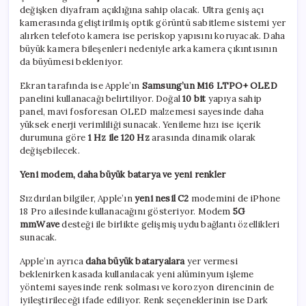
değişken diyafram açıklığına sahip olacak. Ultra geniş açı
kamerasında geliştirilmiş optik görüntü sabitleme sistemi yer
alırken telefoto kamera ise periskop yapısını koruyacak. Daha
büyük kamera bileşenleri nedeniyle arka kamera çıkıntısının
da büyümesi bekleniyor.
Ekran tarafında ise Apple’ın
Samsung’un M16 LTPO+ OLED
panelini kullanacağı belirtiliyor. Doğal
10 bit
yapıya sahip
panel, mavi fosforesan OLED malzemesi sayesinde daha
yüksek enerji verimliliği sunacak. Yenileme hızı ise içerik
durumuna göre
1 Hz ile 120 Hz
arasında dinamik olarak
değişebilecek.
Yeni modem, daha büyük batarya ve yeni renkler
Sızdırılan bilgiler, Apple’ın
yeni nesil C2
modemini de iPhone
18 Pro ailesinde kullanacağını gösteriyor. Modem
5G
mmWave
desteği ile birlikte gelişmiş uydu bağlantı özellikleri
sunacak.
Apple’ın ayrıca
daha büyük bataryalara
yer vermesi
beklenirken kasada kullanılacak yeni alüminyum işleme
yöntemi sayesinde renk solması ve korozyon direncinin de
iyileştirileceği ifade ediliyor. Renk seçeneklerinin ise Dark