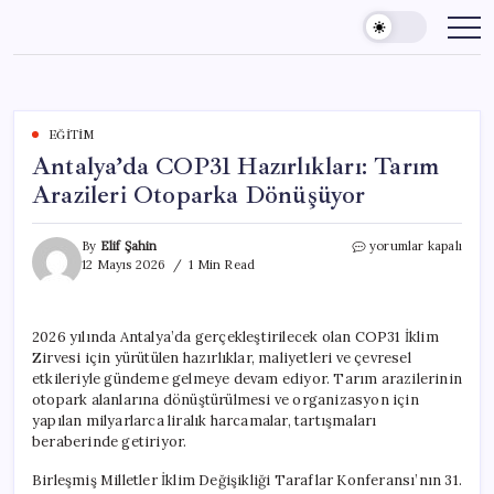
Skip
to
content
EĞITIM
Antalya’da COP31 Hazırlıkları: Tarım
Arazileri Otoparka Dönüşüyor
Antalya’da
By
Elif Şahin
yorumlar kapalı
COP31
12 Mayıs 2026
1 Min Read
Hazırlıkları:
Tarım
Arazileri
2026 yılında Antalya’da gerçekleştirilecek olan COP31 İklim
Otoparka
Zirvesi için yürütülen hazırlıklar, maliyetleri ve çevresel
Dönüşüyor
için
etkileriyle gündeme gelmeye devam ediyor. Tarım arazilerinin
otopark alanlarına dönüştürülmesi ve organizasyon için
yapılan milyarlarca liralık harcamalar, tartışmaları
beraberinde getiriyor.
Birleşmiş Milletler İklim Değişikliği Taraflar Konferansı’nın 31.