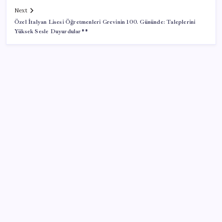
Next
Özel İtalyan Lisesi Öğretmenleri Grevinin 100. Gününde: Taleplerini
Yüksek Sesle Duyurdular**
SON YAZILAR
Okullarda yeni dönem! 30 bin personele yeni yetki
Tüm Yerel-Sen’den yeni çözüm sürecine tepki:
‘Terörle pazarlık olmaz’
Son Dakika… Özgür Özel ve Veli Ağbaba hakkında
fezleke düzenlendi: Adalet Bakanlığı’na gönderildi!