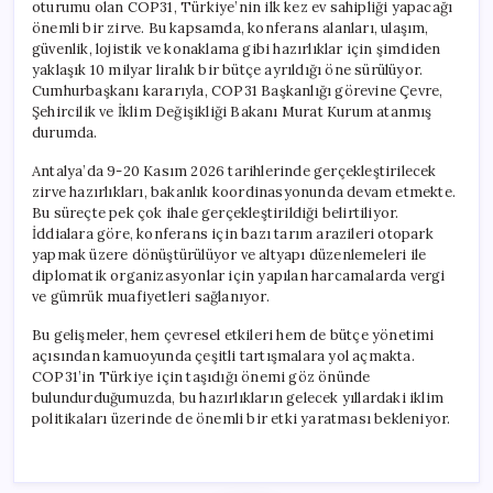
oturumu olan COP31, Türkiye’nin ilk kez ev sahipliği yapacağı
önemli bir zirve. Bu kapsamda, konferans alanları, ulaşım,
güvenlik, lojistik ve konaklama gibi hazırlıklar için şimdiden
yaklaşık 10 milyar liralık bir bütçe ayrıldığı öne sürülüyor.
Cumhurbaşkanı kararıyla, COP31 Başkanlığı görevine Çevre,
Şehircilik ve İklim Değişikliği Bakanı Murat Kurum atanmış
durumda.
Antalya’da 9-20 Kasım 2026 tarihlerinde gerçekleştirilecek
zirve hazırlıkları, bakanlık koordinasyonunda devam etmekte.
Bu süreçte pek çok ihale gerçekleştirildiği belirtiliyor.
İddialara göre, konferans için bazı tarım arazileri otopark
yapmak üzere dönüştürülüyor ve altyapı düzenlemeleri ile
diplomatik organizasyonlar için yapılan harcamalarda vergi
ve gümrük muafiyetleri sağlanıyor.
Bu gelişmeler, hem çevresel etkileri hem de bütçe yönetimi
açısından kamuoyunda çeşitli tartışmalara yol açmakta.
COP31’in Türkiye için taşıdığı önemi göz önünde
bulundurduğumuzda, bu hazırlıkların gelecek yıllardaki iklim
politikaları üzerinde de önemli bir etki yaratması bekleniyor.