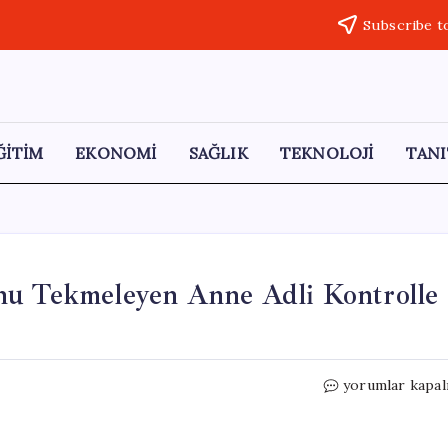
Subscribe t
ĞİTİM
EKONOMİ
SAĞLIK
TEKNOLOJİ
TANI
nu Tekmeleyen Anne Adli Kontrolle
Adana’da
yorumlar kapal
1.5
Yaşındaki
Çocuğunu