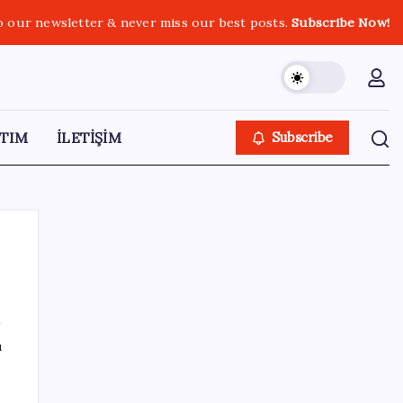
o our newsletter & never miss our best posts.
Subscribe Now!
TIM
İLETİŞİM
Subscribe
SON YAZILAR
ı
Fed Başkanı’ndan piyasaları sarsacak mesaj:
Enflasyon artarsa faiz artırımı yeniden