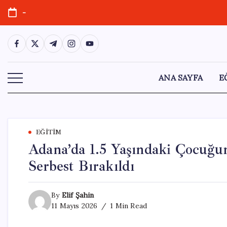
Skip
-
to
content
https://www.facebook.com/
https://twitter.com/
https://t.me/
https://www.instagram.com/
https://youtube.com/
ANA SAYFA
E
EĞITIM
Adana’da 1.5 Yaşındaki Çocuğu
Serbest Bırakıldı
By
Elif Şahin
11 Mayıs 2026
1 Min Read