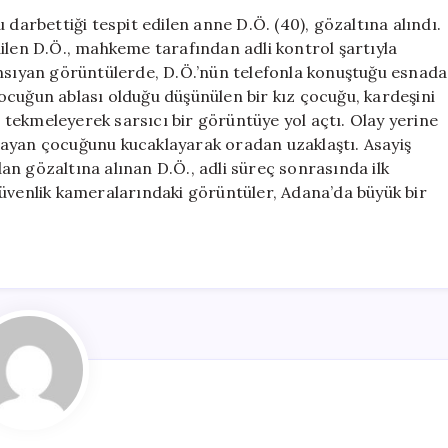
Tekmeleyen
 darbettiği tespit edilen anne D.Ö. (40), gözaltına alındı.
Anne
ilen D.Ö., mahkeme tarafından adli kontrol şartıyla
Adli
ansıyan görüntülerde, D.Ö.’nün telefonla konuştuğu esnada
Kontrolle
ocuğun ablası olduğu düşünülen bir kız çocuğu, kardeşini
Serbest
tekmeleyerek sarsıcı bir görüntüye yol açtı. Olay yerine
Bırakıldı
layan çocuğunu kucaklayarak oradan uzaklaştı. Asayiş
için
n gözaltına alınan D.Ö., adli süreç sonrasında ilk
güvenlik kameralarındaki görüntüler, Adana’da büyük bir