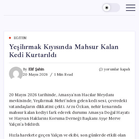
Skip
to
content
EĞITIM
Yeşilırmak Kıyısında Mahsur Kalan
Kedi Kurtarıldı
Yeşilırmak
By
Elif Şahin
yorumlar kapalı
Kıyısında
20 Mayıs 2026
1 Min Read
Mahsur
Kalan
Kedi
20 Mayıs 2026 tarihinde, Amasya’nın Hacılar Meydanı
Kurtarıldı
mevkisinde, Yeşilırmak Nehri’nden gelen kedi sesi, çevredeki
için
vatandaşların dikkatini çekti. Arzu Özkan, nehir kenarında
mahsur kalan kediyi fark ederek durumu Amasya Doğal Hayatı
ve Hayvan Haklarını Koruma Derneği Başkanı Ayşe Merve
Yalçın’a bildirdi.
Hızla harekete geçen Yalçın ve ekibi, son günlerde etkili olan