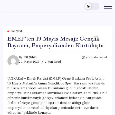
Skip
to
content
EĞITIM
EMEP’ten 19 Mayıs Mesajı: Gençlik
Bayramı, Emperyalizmden Kurtuluşta
EMEP’ten
By
Elif Şahin
yorumlar kapalı
19
20 Mayıs 2026
2 Min Read
Mayıs
Mesajı:
Gençlik
(ANKARA) – Emek Partisi (EMEP) Genel Başkanı Seyit Aslan,
Bayramı,
19 Mayıs Atatürk’ü Anma Gençlik ve Spor Bayramı vesilesiyle
Emperyalizmden
Kurtuluşta
bir açıklama yaptı. Aslan, bu anlamlı günün ancak ülkenin
için
emperyalist baskılardan kurtulması ve sınıfsız, sömürüsüz bir
düzenin kurulmasıyla gerçek anlamını bulacağını vurguladı.
“Tüm Türkiye gençliğini, işçi sınıfından aldığı güçle
emperyalizme ve sömürüye karşı mücadele etmeye davet
ediyoruz” şeklinde konuştu.