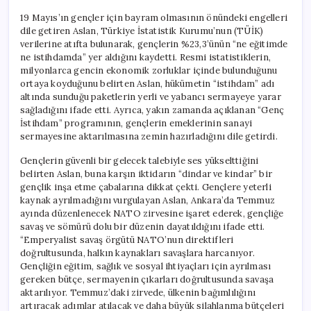
19 Mayıs’ın gençler için bayram olmasının önündeki engelleri
dile getiren Aslan, Türkiye İstatistik Kurumu’nun (TÜİK)
verilerine atıfta bulunarak, gençlerin %23,3’ünün “ne eğitimde
ne istihdamda” yer aldığını kaydetti. Resmi istatistiklerin,
milyonlarca gencin ekonomik zorluklar içinde bulunduğunu
ortaya koyduğunu belirten Aslan, hükümetin “istihdam” adı
altında sunduğu paketlerin yerli ve yabancı sermayeye yarar
sağladığını ifade etti. Ayrıca, yakın zamanda açıklanan “Genç
İstihdam” programının, gençlerin emeklerinin sanayi
sermayesine aktarılmasına zemin hazırladığını dile getirdi.
Gençlerin güvenli bir gelecek talebiyle ses yükselttiğini
belirten Aslan, buna karşın iktidarın “dindar ve kindar” bir
gençlik inşa etme çabalarına dikkat çekti. Gençlere yeterli
kaynak ayrılmadığını vurgulayan Aslan, Ankara’da Temmuz
ayında düzenlenecek NATO zirvesine işaret ederek, gençliğe
savaş ve sömürü dolu bir düzenin dayatıldığını ifade etti.
“Emperyalist savaş örgütü NATO’nun direktifleri
doğrultusunda, halkın kaynakları savaşlara harcanıyor.
Gençliğin eğitim, sağlık ve sosyal ihtiyaçları için ayrılması
gereken bütçe, sermayenin çıkarları doğrultusunda savaşa
aktarılıyor. Temmuz’daki zirvede, ülkenin bağımlılığını
artıracak adımlar atılacak ve daha büyük silahlanma bütçeleri