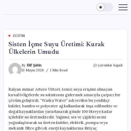
Skip
to
content
EĞITIM
Sisten İçme Suyu Üretimi: Kurak
Ülkelerin Umudu
Sisten
By
Elif Şahin
yorumlar kapalı
İçme
13 Mayıs 2026
1 Min Read
Suyu
Üretimi:
Kurak
İtalyan mimar Arturo Vittori, temiz suya erişimi olmayan
Ülkelerin
kırsal bölgelerde su sıkıntısını gidermek amacıyla çarpıcı bir
Umudu
için
çözüm geliştirdi. “Warka Water” adı verilen bu yenilikçi
kuleler, bambu ve polyester ağ kullanılarak inşa edilmekte ve
doğal kaynaklardan yararlanarak günde 100 litreye kadar
içilebilir su üretmektedir. Yağmur, sis ve çiğdeki nemi
yoğunlaştırarak su üreten kuleler, elektrik, pompa veya
mekanik filtre gibi ek enerji kaynaklarına ihtiyaç