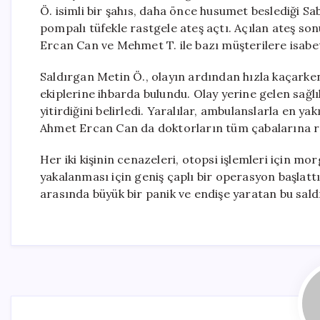
Ö. isimli bir şahıs, daha önce husumet beslediği S
pompalı tüfekle rastgele ateş açtı. Açılan ateş s
Ercan Can ve Mehmet T. ile bazı müşterilere isabet
Saldırgan Metin Ö., olayın ardından hızla kaçarke
ekiplerine ihbarda bulundu. Olay yerine gelen sağlık
yitirdiğini belirledi. Yaralılar, ambulanslarla en ya
Ahmet Ercan Can da doktorların tüm çabalarına 
Her iki kişinin cenazeleri, otopsi işlemleri için mo
yakalanması için geniş çaplı bir operasyon başlattı.
arasında büyük bir panik ve endişe yaratan bu sal