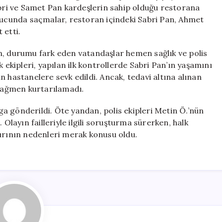
Kişi
abri ve Samet Pan kardeşlerin sahip olduğu restorana
Hayatını
onucunda saçmalar, restoran içindeki Sabri Pan, Ahmet
Kaybetti
 etti.
için
n, durumu fark eden vatandaşlar hemen sağlık ve polis
 ekipleri, yapılan ilk kontrollerde Sabri Pan’ın yaşamını
kın hastanelere sevk edildi. Ancak, tedavi altına alınan
rağmen kurtarılamadı.
rga gönderildi. Öte yandan, polis ekipleri Metin Ö.’nün
 Olayın failleriyle ilgili soruşturma sürerken, halk
dırının nedenleri merak konusu oldu.