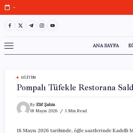
Skip
-
to
content
https://www.facebook.com/
https://twitter.com/
https://t.me/
https://www.instagram.com/
https://youtube.com/
ANA SAYFA
E
EĞITIM
Pompalı Tüfekle Restorana Saldı
By
Elif Şahin
18 Mayıs 2026
1 Min Read
18 Mayıs 2026 tarihinde, öğle saatlerinde Kadelli M