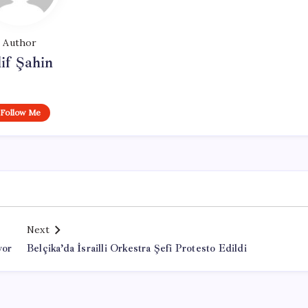
Author
if Şahin
Follow Me
Next
yor
Belçika’da İsrailli Orkestra Şefi Protesto Edildi