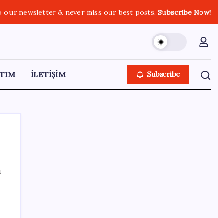
o our newsletter & never miss our best posts.
Subscribe Now!
TIM
İLETİŞİM
Subscribe
ı
SON YAZILAR
Tüm Yerel-Sen’den yeni çözüm sürecine
tepki: ‘Terörle pazarlık olmaz’