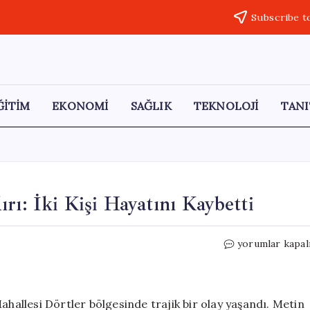
Subscribe t
ĞİTİM
EKONOMİ
SAĞLIK
TEKNOLOJİ
TANI
rı: İki Kişi Hayatını Kaybetti
Pompalı
yorumlar kapal
Tüfekle
Restorana
Saldırı:
İki
ahallesi Dörtler bölgesinde trajik bir olay yaşandı. Metin