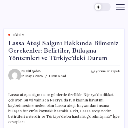
Skip
to
content
EĞITIM
Lassa Ateşi Salgını Hakkında Bilmeniz
Gerekenler: Belirtiler, Bulaşma
Yöntemleri ve Türkiye’deki Durum
Lassa
By
Elif Şahin
yorumlar kapalı
Ateşi
12 Mayıs 2026
1 Min Read
Salgını
Hakkında
Bilmeniz
Lassa ateşi salgını, son günlerde özellikle Nijerya’da dikkat
Gerekenler:
çekiyor. Bu yıl yalnızca Nijerya’da 190 kişinin hayatını
Belirtiler,
Bulaşma
kaybetmesine neden olan Lassa ateşi, hayvandan insana
Yöntemleri
bulaşan bir virüs kaynaklı hastalık. Peki, Lassa ateşi nedir,
ve
belirtileri nelerdir ve Türkiye’de bu hastalık görülmüş mü? İşte
Türkiye’deki
cevapları.
Durum