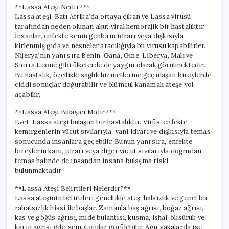
için
**Lassa Ateşi Nedir?**
Lassa ateşi, Batı Afrika’da ortaya çıkan ve Lassa virüsü
tarafından neden olunan akut viral hemorajik bir hastalıktır.
İnsanlar, enfekte kemirgenlerin idrarı veya dışkısıyla
kirlenmiş gıda ve nesneler aracılığıyla bu virüsü kapabilirler.
Nijerya’nın yanı sıra Benin, Gana, Gine, Liberya, Mali ve
Sierra Leone gibi ülkelerde de yaygın olarak görülmektedir.
Bu hastalık, özellikle sağlık hizmetlerine geç ulaşan bireylerde
ciddi sonuçlar doğurabilir ve ölümcül kanamalı ateşe yol
açabilir.
**Lassa Ateşi Bulaşıcı Mıdır?**
Evet, Lassa ateşi bulaşıcı bir hastalıktır. Virüs, enfekte
kemirgenlerin vücut sıvılarıyla, yani idrarı ve dışkısıyla temas
sonucunda insanlara geçebilir. Bunun yanı sıra, enfekte
bireylerin kanı, idrarı veya diğer vücut sıvılarıyla doğrudan
temas halinde de insandan insana bulaşma riski
bulunmaktadır.
**Lassa Ateşi Belirtileri Nelerdir?**
Lassa ateşinin belirtileri genellikle ateş, halsizlik ve genel bir
rahatsızlık hissi ile başlar. Zamanla baş ağrısı, boğaz ağrısı,
kas ve göğüs ağrısı, mide bulantısı, kusma, ishal, öksürük ve
karın ağrısı gibi semptomlar görülebilir. Ağır vakalarda ise