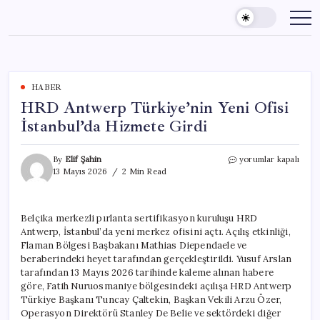
Skip
to
content
HABER
HRD Antwerp Türkiye’nin Yeni Ofisi
İstanbul’da Hizmete Girdi
HRD
By
Elif Şahin
yorumlar kapalı
Antwerp
13 Mayıs 2026
2 Min Read
Türkiye’nin
Yeni
Ofisi
Belçika merkezli pırlanta sertifikasyon kuruluşu HRD
İstanbul’da
Antwerp, İstanbul’da yeni merkez ofisini açtı. Açılış etkinliği,
Hizmete
Girdi
Flaman Bölgesi Başbakanı Mathias Diependaele ve
için
beraberindeki heyet tarafından gerçekleştirildi. Yusuf Arslan
tarafından 13 Mayıs 2026 tarihinde kaleme alınan habere
göre, Fatih Nuruosmaniye bölgesindeki açılışa HRD Antwerp
Türkiye Başkanı Tuncay Çaltekin, Başkan Vekili Arzu Özer,
Operasyon Direktörü Stanley De Belie ve sektördeki diğer