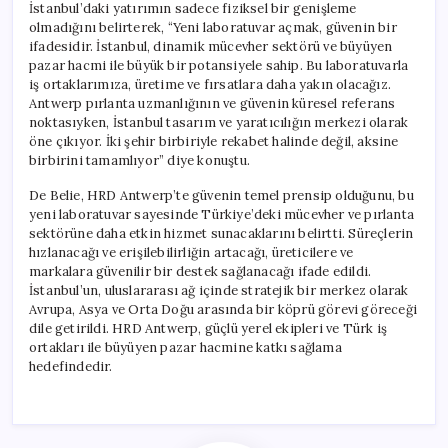
İstanbul’daki yatırımın sadece fiziksel bir genişleme
olmadığını belirterek, “Yeni laboratuvar açmak, güvenin bir
ifadesidir. İstanbul, dinamik mücevher sektörü ve büyüyen
pazar hacmi ile büyük bir potansiyele sahip. Bu laboratuvarla
iş ortaklarımıza, üretime ve fırsatlara daha yakın olacağız.
Antwerp pırlanta uzmanlığının ve güvenin küresel referans
noktasıyken, İstanbul tasarım ve yaratıcılığın merkezi olarak
öne çıkıyor. İki şehir birbiriyle rekabet halinde değil, aksine
birbirini tamamlıyor” diye konuştu.
De Belie, HRD Antwerp’te güvenin temel prensip olduğunu, bu
yeni laboratuvar sayesinde Türkiye’deki mücevher ve pırlanta
sektörüne daha etkin hizmet sunacaklarını belirtti. Süreçlerin
hızlanacağı ve erişilebilirliğin artacağı, üreticilere ve
markalara güvenilir bir destek sağlanacağı ifade edildi.
İstanbul’un, uluslararası ağ içinde stratejik bir merkez olarak
Avrupa, Asya ve Orta Doğu arasında bir köprü görevi göreceği
dile getirildi. HRD Antwerp, güçlü yerel ekipleri ve Türk iş
ortakları ile büyüyen pazar hacmine katkı sağlama
hedefindedir.