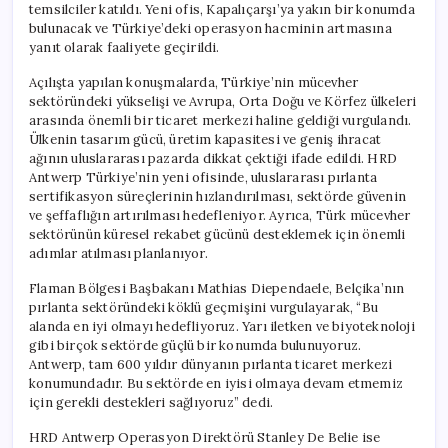
temsilciler katıldı. Yeni ofis, Kapalıçarşı’ya yakın bir konumda
bulunacak ve Türkiye’deki operasyon hacminin artmasına
yanıt olarak faaliyete geçirildi.
Açılışta yapılan konuşmalarda, Türkiye’nin mücevher
sektöründeki yükselişi ve Avrupa, Orta Doğu ve Körfez ülkeleri
arasında önemli bir ticaret merkezi haline geldiği vurgulandı.
Ülkenin tasarım gücü, üretim kapasitesi ve geniş ihracat
ağının uluslararası pazarda dikkat çektiği ifade edildi. HRD
Antwerp Türkiye’nin yeni ofisinde, uluslararası pırlanta
sertifikasyon süreçlerinin hızlandırılması, sektörde güvenin
ve şeffaflığın artırılması hedefleniyor. Ayrıca, Türk mücevher
sektörünün küresel rekabet gücünü desteklemek için önemli
adımlar atılması planlanıyor.
Flaman Bölgesi Başbakanı Mathias Diependaele, Belçika’nın
pırlanta sektöründeki köklü geçmişini vurgulayarak, “Bu
alanda en iyi olmayı hedefliyoruz. Yarı iletken ve biyoteknoloji
gibi birçok sektörde güçlü bir konumda bulunuyoruz.
Antwerp, tam 600 yıldır dünyanın pırlanta ticaret merkezi
konumundadır. Bu sektörde en iyisi olmaya devam etmemiz
için gerekli destekleri sağlıyoruz” dedi.
HRD Antwerp Operasyon Direktörü Stanley De Belie ise