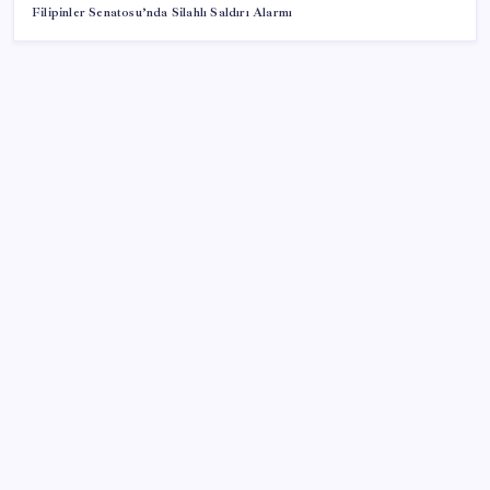
Filipinler Senatosu’nda Silahlı Saldırı Alarmı
SON YAZILAR
VakıfBank ikinci çeyrekte 16,7 milyar TL net kâr elde
etti
Sürekli maddi sorun yaşayan insanların beyni daha
çabuk yaşlanabiliyor: ‘Beyin de yoruluyor’
Halkbank’tan beklenti üstü net kâr
CHP Mut ve Silifke İlçe Başkanlıklarında toplu istifa:
YENİ Parti’ye katılma kararı aldılar