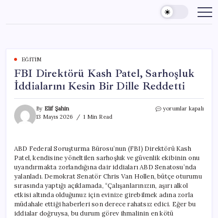
Skip
to
content
EĞITIM
FBI Direktörü Kash Patel, Sarhoşluk
İddialarını Kesin Bir Dille Reddetti
FBI
By
Elif Şahin
yorumlar kapalı
Direktörü
13 Mayıs 2026
1 Min Read
Kash
Patel,
Sarhoşluk
ABD Federal Soruşturma Bürosu’nun (FBI) Direktörü Kash
İddialarını
Patel, kendisine yöneltilen sarhoşluk ve güvenlik ekibinin onu
Kesin
Bir
uyandırmakta zorlandığına dair iddiaları ABD Senatosu’nda
Dille
yalanladı. Demokrat Senatör Chris Van Hollen, bütçe oturumu
Reddetti
sırasında yaptığı açıklamada, “Çalışanlarınızın, aşırı alkol
için
etkisi altında olduğunuz için evinize girebilmek adına zorla
müdahale ettiği haberleri son derece rahatsız edici. Eğer bu
iddialar doğruysa, bu durum görev ihmalinin en kötü