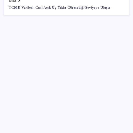
Next
TCMB Verileri: Cari Açık Üç Yıldır Görmediği Seviyeye Ulaştı
SON YAZILAR
VakıfBank ikinci çeyrekte 16,7 milyar TL net kâr elde
etti
Sürekli maddi sorun yaşayan insanların beyni daha
çabuk yaşlanabiliyor: ‘Beyin de yoruluyor’
Halkbank’tan beklenti üstü net kâr
CHP Mut ve Silifke İlçe Başkanlıklarında toplu istifa: