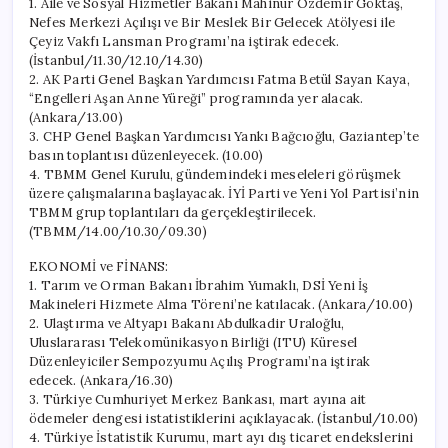
1. Aile ve Sosyal Hizmetler Bakanı Mahinur Özdemir Göktaş,
Nefes Merkezi Açılışı ve Bir Meslek Bir Gelecek Atölyesi ile
Çeyiz Vakfı Lansman Programı’na iştirak edecek.
(İstanbul/11.30/12.10/14.30)
2. AK Parti Genel Başkan Yardımcısı Fatma Betül Sayan Kaya,
“Engelleri Aşan Anne Yüreği” programında yer alacak.
(Ankara/13.00)
3. CHP Genel Başkan Yardımcısı Yankı Bağcıoğlu, Gaziantep’te
basın toplantısı düzenleyecek. (10.00)
4. TBMM Genel Kurulu, gündemindeki meseleleri görüşmek
üzere çalışmalarına başlayacak. İYİ Parti ve Yeni Yol Partisi’nin
TBMM grup toplantıları da gerçekleştirilecek.
(TBMM/14.00/10.30/09.30)
EKONOMİ ve FİNANS:
1. Tarım ve Orman Bakanı İbrahim Yumaklı, DSİ Yeni İş
Makineleri Hizmete Alma Töreni’ne katılacak. (Ankara/10.00)
2. Ulaştırma ve Altyapı Bakanı Abdulkadir Uraloğlu,
Uluslararası Telekomünikasyon Birliği (ITU) Küresel
Düzenleyiciler Sempozyumu Açılış Programı’na iştirak
edecek. (Ankara/16.30)
3. Türkiye Cumhuriyet Merkez Bankası, mart ayına ait
ödemeler dengesi istatistiklerini açıklayacak. (İstanbul/10.00)
4. Türkiye İstatistik Kurumu, mart ayı dış ticaret endekslerini