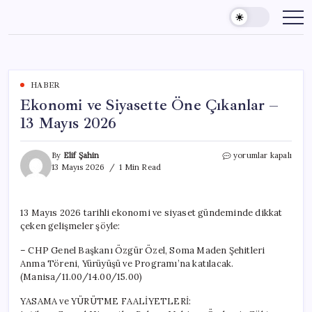
Skip
to
content
HABER
Ekonomi ve Siyasette Öne Çıkanlar –
13 Mayıs 2026
Ekonomi
By
Elif Şahin
yorumlar kapalı
ve
13 Mayıs 2026
1 Min Read
Siyasette
Öne
Çıkanlar
13 Mayıs 2026 tarihli ekonomi ve siyaset gündeminde dikkat
–
çeken gelişmeler şöyle:
13
Mayıs
– CHP Genel Başkanı Özgür Özel, Soma Maden Şehitleri
2026
için
Anma Töreni, Yürüyüşü ve Programı’na katılacak.
(Manisa/11.00/14.00/15.00)
YASAMA ve YÜRÜTME FAALİYETLERİ: