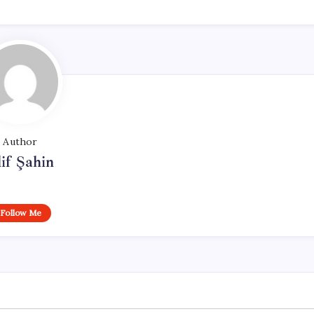
Author
if Şahin
Follow Me