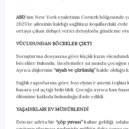
ABD
’nin New York eyaletinin Corinth bölgesinde y
2025’te ailesinin kaldığı sağlıksız koşullardaki evde
ortaya çıkan dehşet verici detaylarla gündeme ot
VÜCUDUNDAN BÖCEKLER ÇIKTI
Soruşturma dosyasına göre küçük kızın vücudunda ağ
böcekler bulundu. İncelemeler sırasında çocuğun ş
Ayrıca dişlerinin
“siyah ve çürümüş”
halde olduğu k
Sağlık raporlarına göre Joycelynn’e anemi teşhisi
hasara yol açtığı belirtildi. Çocuğa ayrıca kan basın
ölümüne katkıda bulunduğu ifade edildi.
YAŞADIKLARI EV MÜHÜRLENDİ
Evin ise adeta bir
“çöp yuvası”
haline geldiği, odala
seviyeye ulaşması nedeniyle mülkün daha sonra yet