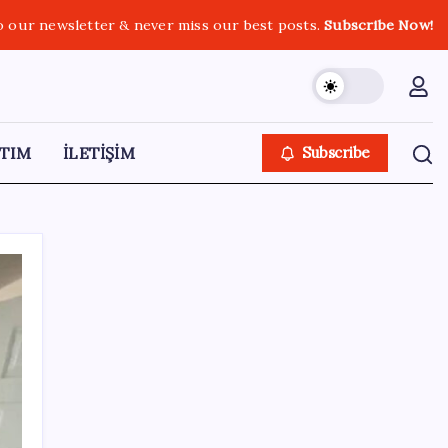
o our newsletter & never miss our best posts.
Subscribe Now!
TIM
İLETİŞİM
Subscribe
SON YAZILAR
VakıfBank ikinci çeyrekte 16,7 milyar TL net
kâr elde etti