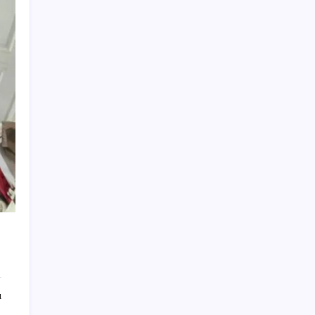
Sürekli maddi sorun yaşayan insanların
beyni daha çabuk yaşlanabiliyor: ‘Beyin de
yoruluyor’
Halkbank’tan beklenti üstü net kâr
CHP Mut ve Silifke İlçe Başkanlıklarında
toplu istifa: YENİ Parti’ye katılma kararı
aldılar
‘Tek çatı altında toplanmalı’ dedi: Akın
Gürlek’ten ‘internet gazeteciliği’ için yasa
sinyali mi?
Beklenen veri geldi: Altın uçuşa geçti
Huawei Mate 80 için 16GB RAM ve 1TB
Model Duyuruldu
Fed Başkanı’ndan piyasaları sarsacak mesaj:
Enflasyon artarsa faiz artırımı yeniden
masaya gelecek
ı
AB’den Ar-Ge’ye 130 milyar euroluk kaynak