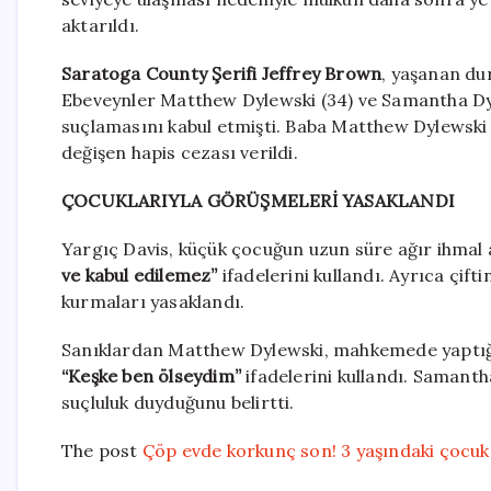
aktarıldı.
Saratoga County Şerifi Jeffrey Brown
, yaşanan du
Ebeveynler Matthew Dylewski (34) ve Samantha Dy
suçlamasını kabul etmişti. Baba Matthew Dylewski v
değişen hapis cezası verildi.
ÇOCUKLARIYLA GÖRÜŞMELERİ YASAKLANDI
Yargıç Davis, küçük çocuğun uzun süre ağır ihmal a
ve kabul edilemez”
ifadelerini kullandı. Ayrıca çif
kurmaları yasaklandı.
Sanıklardan Matthew Dylewski, mahkemede yaptığı
“Keşke ben ölseydim”
ifadelerini kullandı. Samant
suçluluk duyduğunu belirtti.
The post
Çöp evde korkunç son! 3 yaşındaki çocuk 