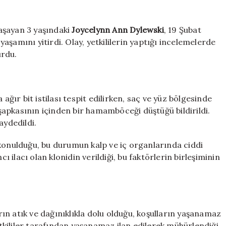
korkunç
son!
3
aşayan 3 yaşındaki
Joycelynn Ann Dylewski
, 19 Şubat
yaşındaki
 yaşamını yitirdi. Olay, yetkililerin yaptığı incelemelerde
çocuk
urdu.
bitler
içinde
can
verdi
ır bit istilası tespit edilirken, saç ve yüz bölgesinde
için
apkasının içinden bir hamamböceği düştüğü bildirildi.
aydedildi.
 konulduğu, bu durumun kalp ve iç organlarında ciddi
cı ilacı olan klonidin verildiği, bu faktörlerin birleşiminin
rın atık ve dağınıklıkla dolu olduğu, koşulların yaşanamaz
kililer tarafından yaşanamaz ilan edilerek mühürlendiği