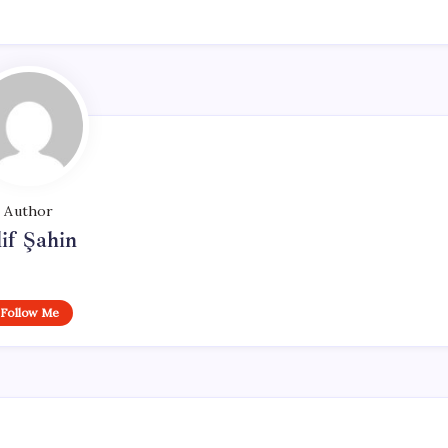
Author
if Şahin
Follow Me