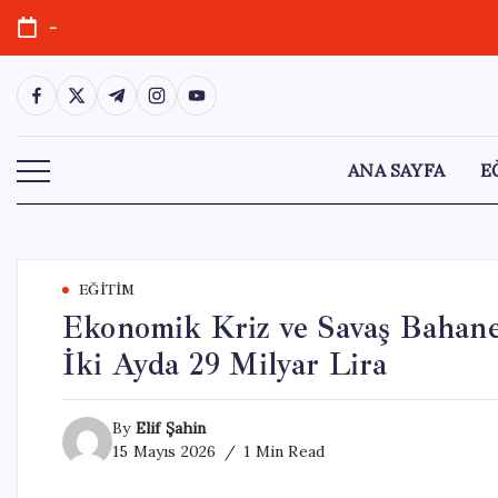
Skip
-
to
content
https://www.facebook.com/
https://twitter.com/
https://t.me/
https://www.instagram.com/
https://youtube.com/
ANA SAYFA
E
EĞITIM
Ekonomik Kriz ve Savaş Bahanel
İki Ayda 29 Milyar Lira
By
Elif Şahin
15 Mayıs 2026
1 Min Read