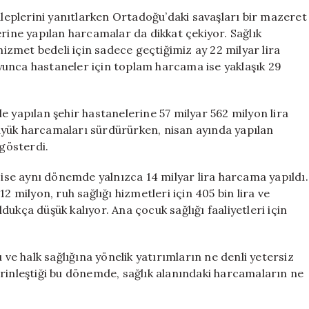
Bahaneleri:
aleplerini yanıtlarken Ortadoğu’daki savaşları bir mazeret
Şehir
erine yapılan harcamalar da dikkat çekiyor. Sağlık
Hastanesi
hizmet bedeli için sadece geçtiğimiz ay 22 milyar lira
Harcamaları
unca hastaneler için toplam harcama ise yaklaşık 29
İki
Ayda
29
yle yapılan şehir hastanelerine 57 milyar 562 milyon lira
Milyar
üyük harcamaları sürdürürken, nisan ayında yapılan
Lira
için
 gösterdi.
n ise aynı dönemde yalnızca 14 milyar lira harcama yapıldı.
2 milyon, ruh sağlığı hizmetleri için 405 bin lira ve
oldukça düşük kalıyor. Ana çocuk sağlığı faaliyetleri için
.
 ve halk sağlığına yönelik yatırımların ne denli yetersiz
erinleştiği bu dönemde, sağlık alanındaki harcamaların ne