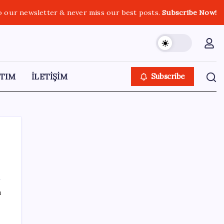
o our newsletter & never miss our best posts.
Subscribe Now!
TIM
İLETİŞİM
Subscribe
SON YAZILAR
ı
CHP Mut ve Silifke İlçe Başkanlıklarında
toplu istifa: YENİ Parti’ye katılma kararı