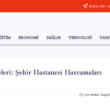
Subscribe t
ĞİTİM
EKONOMİ
SAĞLIK
TEKNOLOJİ
TANI
eri: Şehir Hastanesi Harcamaları
Ekonomik
yorumlar kapal
Kriz
ve
Savaş