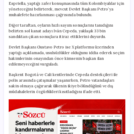
Espriella, yaptığı zafer konuşmasında tüm Kolombiyalılar için
yöneteceğini belirterek, mevcut Devlet Başkanı Petro’ya
muhalefete hazırlanması çağrısında bulundu.
Diğer taraftan, oyların hızlı sayım sonuçlarını tanıdığını
belirten sol kanat adayı Iván Cepeda, yaklaşık 33 bin
sandıktan çıkan sonuçlara itiraz ettiklerini duyurdu.
Devlet Başkanı Gustavo Petro ise X platformu üzerinden
yaptığı açıklamada, usulsüzlükler olduğunu iddia ederek seçim
hakimlerinin onayından önce kimsenin başkan ilan
edilemeyeceğini vurguladı.
Başkent Bogotá ve Cali kentlerinde Cepeda destekçileri ile
polis arasında çatışmalar yaşanırken, Petro vatandaşları
sakin olmaya çağırarak ülkenin ikiye bölündüğünü ve dış
müdahalelerin özgürlükleri kısıtladığını ifade etti.