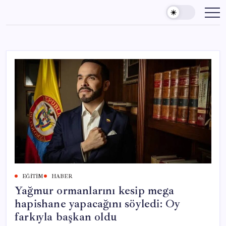
Skip
to
content
EĞITIM
HABER
Yağmur ormanlarını kesip mega
hapishane yapacağını söyledi: Oy
farkıyla başkan oldu