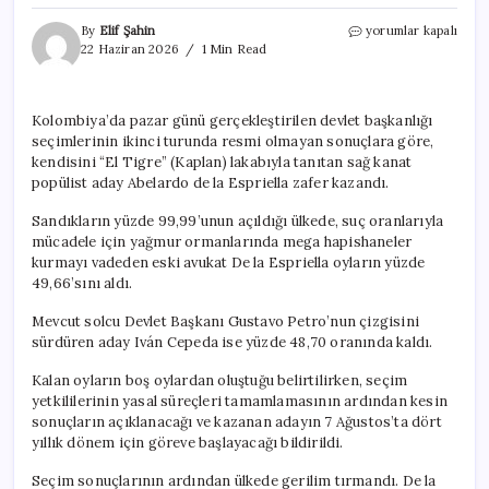
Yağmur
By
Elif Şahin
yorumlar kapalı
ormanlarını
22 Haziran 2026
1 Min Read
kesip
mega
hapishane
Kolombiya’da pazar günü gerçekleştirilen devlet başkanlığı
yapacağını
seçimlerinin ikinci turunda resmi olmayan sonuçlara göre,
söyledi:
Oy
kendisini “El Tigre” (Kaplan) lakabıyla tanıtan sağ kanat
farkıyla
popülist aday Abelardo de la Espriella zafer kazandı.
başkan
oldu
Sandıkların yüzde 99,99’unun açıldığı ülkede, suç oranlarıyla
için
mücadele için yağmur ormanlarında mega hapishaneler
kurmayı vadeden eski avukat De la Espriella oyların yüzde
49,66’sını aldı.
Mevcut solcu Devlet Başkanı Gustavo Petro’nun çizgisini
sürdüren aday Iván Cepeda ise yüzde 48,70 oranında kaldı.
Kalan oyların boş oylardan oluştuğu belirtilirken, seçim
yetkililerinin yasal süreçleri tamamlamasının ardından kesin
sonuçların açıklanacağı ve kazanan adayın 7 Ağustos’ta dört
yıllık dönem için göreve başlayacağı bildirildi.
Seçim sonuçlarının ardından ülkede gerilim tırmandı. De la