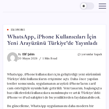
Skip
to
content
EKONOMI
WhatsApp, iPhone Kullanıcıları İçin
Yeni Arayüzünü Türkiye’de Yayınladı
WhatsApp,
By
Elif Şahin
yorumlar kapalı
iPhone
20 Mayıs 2026
1 Min Read
Kullanıcıları
İçin
Yeni
WhatsApp, iPhone kullanıcıları için geliştirdiği yeni sürümünü
Arayüzünü
Türkiye’deki kullanıcıların erişimine açtı. Daha önce yapılan
Türkiye’de
Yayınladı
testler sonucunda, uygulamanın arayüzü iPhone’ların zarif
için
cam estetiğiyle uyumlu hale getirildi. Yeni tasarım, başlangıçta
bazı ülkelerdeki kullanıcılara sunulmuştu ve artık Türkiye’deki
iPhone ve iPad sahipleri de bu yeniliklerden faydalanabilecek.
Bu güncelleme, WhatsApp uygulamasını daha modern bir