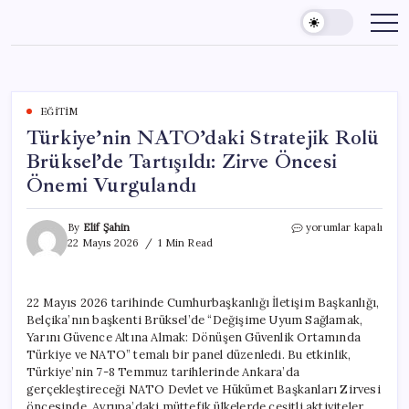
Skip
to
content
EĞITIM
Türkiye’nin NATO’daki Stratejik Rolü
Brüksel’de Tartışıldı: Zirve Öncesi
Önemi Vurgulandı
Türkiye’nin
By
Elif Şahin
yorumlar kapalı
NATO’daki
22 Mayıs 2026
1 Min Read
Stratejik
Rolü
Brüksel’de
22 Mayıs 2026 tarihinde Cumhurbaşkanlığı İletişim Başkanlığı,
Tartışıldı:
Belçika’nın başkenti Brüksel’de “Değişime Uyum Sağlamak,
Zirve
Öncesi
Yarını Güvence Altına Almak: Dönüşen Güvenlik Ortamında
Önemi
Türkiye ve NATO” temalı bir panel düzenledi. Bu etkinlik,
Vurgulandı
Türkiye’nin 7-8 Temmuz tarihlerinde Ankara’da
için
gerçekleştireceği NATO Devlet ve Hükümet Başkanları Zirvesi
öncesinde, Avrupa’daki müttefik ülkelerde çeşitli aktiviteler