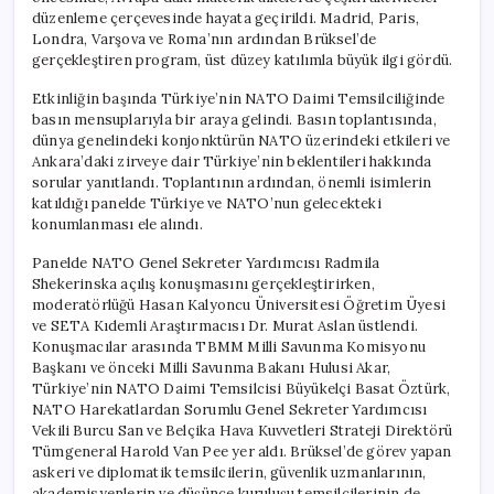
düzenleme çerçevesinde hayata geçirildi. Madrid, Paris,
Londra, Varşova ve Roma’nın ardından Brüksel’de
gerçekleştiren program, üst düzey katılımla büyük ilgi gördü.
Etkinliğin başında Türkiye’nin NATO Daimi Temsilciliğinde
basın mensuplarıyla bir araya gelindi. Basın toplantısında,
dünya genelindeki konjonktürün NATO üzerindeki etkileri ve
Ankara’daki zirveye dair Türkiye’nin beklentileri hakkında
sorular yanıtlandı. Toplantının ardından, önemli isimlerin
katıldığı panelde Türkiye ve NATO’nun gelecekteki
konumlanması ele alındı.
Panelde NATO Genel Sekreter Yardımcısı Radmila
Shekerinska açılış konuşmasını gerçekleştirirken,
moderatörlüğü Hasan Kalyoncu Üniversitesi Öğretim Üyesi
ve SETA Kıdemli Araştırmacısı Dr. Murat Aslan üstlendi.
Konuşmacılar arasında TBMM Milli Savunma Komisyonu
Başkanı ve önceki Milli Savunma Bakanı Hulusi Akar,
Türkiye’nin NATO Daimi Temsilcisi Büyükelçi Basat Öztürk,
NATO Harekatlardan Sorumlu Genel Sekreter Yardımcısı
Vekili Burcu San ve Belçika Hava Kuvvetleri Strateji Direktörü
Tümgeneral Harold Van Pee yer aldı. Brüksel’de görev yapan
askeri ve diplomatik temsilcilerin, güvenlik uzmanlarının,
akademisyenlerin ve düşünce kuruluşu temsilcilerinin de