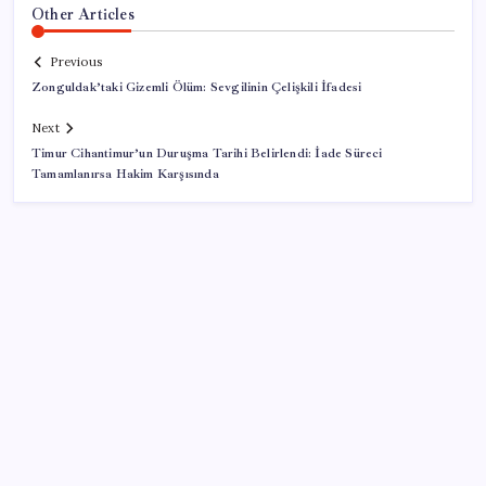
Other Articles
Previous
Zonguldak’taki Gizemli Ölüm: Sevgilinin Çelişkili İfadesi
Next
Timur Cihantimur’un Duruşma Tarihi Belirlendi: İade Süreci
Tamamlanırsa Hakim Karşısında
SON YAZILAR
VakıfBank ikinci çeyrekte 16,7 milyar TL net kâr elde