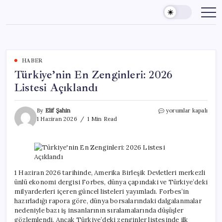
Skip
to
content
HABER
Türkiye’nin En Zenginleri: 2026
Listesi Açıklandı
Türkiye’nin
By
Elif Şahin
yorumlar kapalı
En
1 Haziran 2026
1 Min Read
Zenginleri:
2026
Listesi
Açıklandı
için
1 Haziran 2026 tarihinde, Amerika Birleşik Devletleri merkezli
ünlü ekonomi dergisi Forbes, dünya çapındaki ve Türkiye’deki
milyarderleri içeren güncel listeleri yayımladı. Forbes’in
hazırladığı rapora göre, dünya borsalarındaki dalgalanmalar
nedeniyle bazı iş insanlarının sıralamalarında düşüşler
gözlemlendi. Ancak Türkiye’deki zenginler listesinde ilk