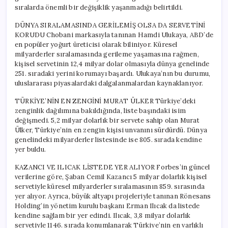
sıralarda önemli bir değişiklik yaşanmadığı belirtildi.
DÜNYA SIRALAMASINDA GERİLEMİŞ OLSA DA SERVETİNİ
KORUDU Chobani markasıyla tanınan Hamdi Ulukaya, ABD’de
en popüler yoğurt üreticisi olarak biliniyor. Küresel
milyarderler sıralamasında gerileme yaşamasına rağmen,
kişisel servetinin 12,4 milyar dolar olmasıyla dünya genelinde
251. sıradaki yerini korumayı başardı. Ulukaya’nın bu durumu,
uluslararası piyasalardaki dalgalanmalardan kaynaklanıyor.
TÜRKİYE’NİN EN ZENGİNİ MURAT ÜLKER Türkiye’deki
zenginlik dağılımına bakıldığında, liste başındaki isim
değişmedi. 5,2 milyar dolarlık bir servete sahip olan Murat
Ülker, Türkiye’nin en zengin kişisi unvanını sürdürdü. Dünya
genelindeki milyarderler listesinde ise 805. sırada kendine
yer buldu.
KAZANCI VE ILICAK LİSTEDE YER ALIYOR Forbes’in güncel
verilerine göre, Şaban Cemil Kazancı 5 milyar dolarlık kişisel
servetiyle küresel milyarderler sıralamasının 859. sırasında
yer alıyor. Ayrıca, büyük altyapı projeleriyle tanınan Rönesans
Holding’in yönetim kurulu başkanı Erman Ilıcak da listede
kendine sağlam bir yer edindi. Ilıcak, 3,8 milyar dolarlık
servetiyle 1146. sırada konumlanarak Türkiye’nin en varlıklı