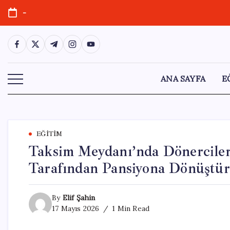
Skip
-
to
content
https://www.facebook.com/
https://twitter.com/
https://t.me/
https://www.instagram.com/
https://youtube.com/
ANA SAYFA
E
EĞITIM
Taksim Meydanı’nda Dönerciler
Tarafından Pansiyona Dönüştü
By
Elif Şahin
17 Mayıs 2026
1 Min Read