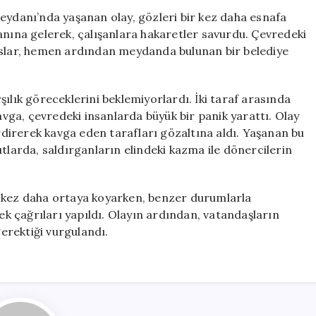
Saldıranlar,
eydanı’nda yaşanan olay, gözleri bir kez daha esnafa
Esnaf
ükkanına gelerek, çalışanlara hakaretler savurdu. Çevredeki
Tarafından
hıslar, hemen ardından meydanda bulunan bir belediye
Pansiyona
Dönüştürüldü
için
ılık göreceklerini beklemiyorlardı. İki taraf arasında
ga, çevredeki insanlarda büyük bir panik yarattı. Olay
erdirerek kavga eden tarafları gözaltına aldı. Yaşanan bu
tlarda, saldırganların elindeki kazma ile dönercilerin
r kez daha ortaya koyarken, benzer durumlarla
 çağrıları yapıldı. Olayın ardından, vatandaşların
gerektiği vurgulandı.