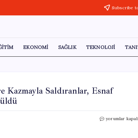
Subscribe t
ĞİTİM
EKONOMİ
SAĞLIK
TEKNOLOJİ
TANI
e Kazmayla Saldıranlar, Esnaf
rüldü
Taksim
yorumlar kapal
Meydanı’nda
Dönercilere
Kazmayla