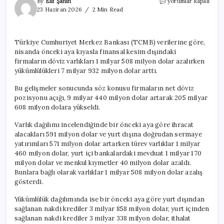
Şirketlerin
By
Elif Şahin
yorumlar kapalı
döviz
23 Haziran 2026
2 Min Read
açığı
nisanda
205,6
Türkiye Cumhuriyet Merkez Bankası (TCMB) verilerine göre,
milyar
nisanda önceki aya kıyasla finansal kesim dışındaki
dolara
yükseldi
firmaların döviz varlıkları 1 milyar 508 milyon dolar azalırken
için
yükümlülükleri 7 milyar 932 milyon dolar arttı.
Bu gelişmeler sonucunda söz konusu firmaların net döviz
pozisyonu açığı, 9 milyar 440 milyon dolar artarak 205 milyar
608 milyon dolara yükseldi.
Varlık dağılımı incelendiğinde bir önceki aya göre ihracat
alacakları 591 milyon dolar ve yurt dışına doğrudan sermaye
yatırımları 571 milyon dolar artarken türev varlıklar 1 milyar
460 milyon dolar, yurt içi bankalardaki mevduat 1 milyar 170
milyon dolar ve menkul kıymetler 40 milyon dolar azaldı.
Bunlara bağlı olarak varlıklar 1 milyar 508 milyon dolar azalış
gösterdi.
Yükümlülük dağılımında ise bir önceki aya göre yurt dışından
sağlanan nakdi krediler 3 milyar 858 milyon dolar, yurt içinden
sağlanan nakdi krediler 3 milyar 338 milyon dolar, ithalat