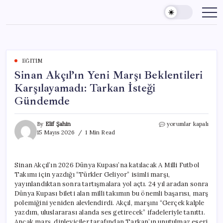
Skip
to
content
EĞITIM
Sinan Akçıl’ın Yeni Marşı Beklentileri
Karşılayamadı: Tarkan İsteği
Gündemde
Sinan
By
Elif Şahin
yorumlar kapalı
Akçıl’ın
15 Mayıs 2026
1 Min Read
Yeni
Marşı
Beklentileri
Sinan Akçıl’ın 2026 Dünya Kupası’na katılacak A Milli Futbol
Karşılayamadı:
Takımı için yazdığı “Türkler Geliyor” isimli marşı,
Tarkan
İsteği
yayınlandıktan sonra tartışmalara yol açtı. 24 yıl aradan sonra
Gündemde
Dünya Kupası bileti alan milli takımın bu önemli başarısı, marş
için
polemiğini yeniden alevlendirdi. Akçıl, marşını “Gerçek kalple
yazdım, uluslararası alanda ses getirecek” ifadeleriyle tanıttı.
Ancak marş, dinleyiciler tarafından Tarkan’ın unutulmaz eseri