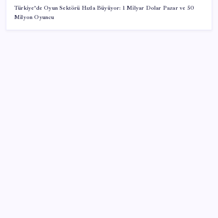
Türkiye’de Oyun Sektörü Hızla Büyüyor: 1 Milyar Dolar Pazar ve 50
Milyon Oyuncu
SON YAZILAR
VakıfBank ikinci çeyrekte 16,7 milyar TL net kâr elde
etti
Sürekli maddi sorun yaşayan insanların beyni daha
çabuk yaşlanabiliyor: ‘Beyin de yoruluyor’
Halkbank’tan beklenti üstü net kâr
CHP Mut ve Silifke İlçe Başkanlıklarında toplu istifa: