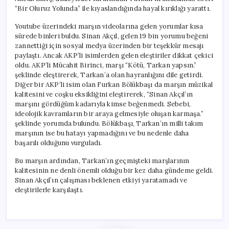
“Bir Oluruz Yolunda” ile kıyaslandığında hayal kırıklığı yarattı.
Youtube üzerindeki marşın videolarına gelen yorumlar kısa
sürede binleri buldu. Sinan Akçıl, gelen 19 bin yorumu beğeni
zannettiği için sosyal medya üzerinden bir teşekkür mesajı
paylaştı. Ancak AKP’li isimlerden gelen eleştiriler dikkat çekici
oldu. AKP’li Mücahit Birinci, marşı “Kötü, Tarkan yapsın.”
şeklinde eleştirerek, Tarkan’a olan hayranlığını dile getirdi.
Diğer bir AKP’li isim olan Furkan Bölükbaşı da marşın müzikal
kalitesini ve coşku eksikliğini eleştirerek, “Sinan Akçıl’ın
marşını gördüğüm kadarıyla kimse beğenmedi. Sebebi,
ideolojik kavramların bir araya gelmesiyle oluşan karmaşa.”
şeklinde yorumda bulundu. Bölükbaşı, Tarkan’ın milli takım
marşının ise bu hatayı yapmadığını ve bu nedenle daha
başarılı olduğunu vurguladı.
Bu marşın ardından, Tarkan’ın geçmişteki marşlarının
kalitesinin ne denli önemli olduğu bir kez daha gündeme geldi.
Sinan Akçıl’ın çalışması beklenen etkiyi yaratamadı ve
eleştirilerle karşılaştı.