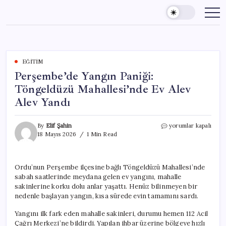
Skip
to
content
EĞITIM
Perşembe’de Yangın Paniği:
Töngeldüzü Mahallesi’nde Ev Alev
Alev Yandı
Perşembe’de
By
Elif Şahin
yorumlar kapalı
Yangın
18 Mayıs 2026
1 Min Read
Paniği:
Töngeldüzü
Mahallesi’nde
Ordu’nun Perşembe ilçesine bağlı Töngeldüzü Mahallesi’nde
Ev
sabah saatlerinde meydana gelen ev yangını, mahalle
Alev
Alev
sakinlerine korku dolu anlar yaşattı. Henüz bilinmeyen bir
Yandı
nedenle başlayan yangın, kısa sürede evin tamamını sardı.
için
Yangını ilk fark eden mahalle sakinleri, durumu hemen 112 Acil
Çağrı Merkezi’ne bildirdi. Yapılan ihbar üzerine bölgeye hızlı