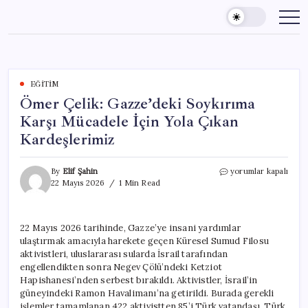
Skip
to
content
EĞITIM
Ömer Çelik: Gazze’deki Soykırıma
Karşı Mücadele İçin Yola Çıkan
Kardeşlerimiz
Ömer
By
Elif Şahin
yorumlar kapalı
Çelik:
22 Mayıs 2026
1 Min Read
Gazze’deki
Soykırıma
Karşı
22 Mayıs 2026 tarihinde, Gazze’ye insani yardımlar
Mücadele
ulaştırmak amacıyla harekete geçen Küresel Sumud Filosu
İçin
Yola
aktivistleri, uluslararası sularda İsrail tarafından
Çıkan
engellendikten sonra Negev Çölü’ndeki Ketziot
Kardeşlerimiz
Hapishanesi’nden serbest bırakıldı. Aktivistler, İsrail’in
için
güneyindeki Ramon Havalimanı’na getirildi. Burada gerekli
işlemler tamamlanan 422 aktivistten 85’i Türk vatandaşı, Türk