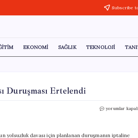
Subscribe t
ĞİTİM
EKONOMİ
SAĞLIK
TEKNOLOJİ
TANI
ı Duruşması Ertelendi
Netanyahu’nun
yorumlar kapal
Yolsuzluk
Davası
Duruşması
Ertelendi
n yolsuzluk davası için planlanan duruşmanın iptaline