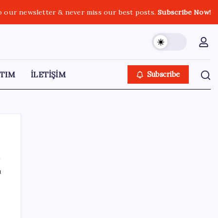
o our newsletter & never miss our best posts.
Subscribe Now!
TIM
İLETİŞİM
Subscribe
ı
SON YAZILAR
Tüm Yerel-Sen’den yeni çözüm sürecine
tepki: ‘Terörle pazarlık olmaz’