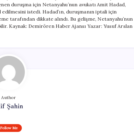
için
klenen duruşma için Netanyahu’nun avukatı Amit Hadad,
ilmesini istedi. Hadad’ın, duruşmanın iptali için
eme tarafından dikkate alındı. Bu gelişme, Netanyahu’nun
bilir. Kaynak: Demirören Haber Ajansı Yazar: Yusuf Arslan
Author
if Şahin
Follow Me