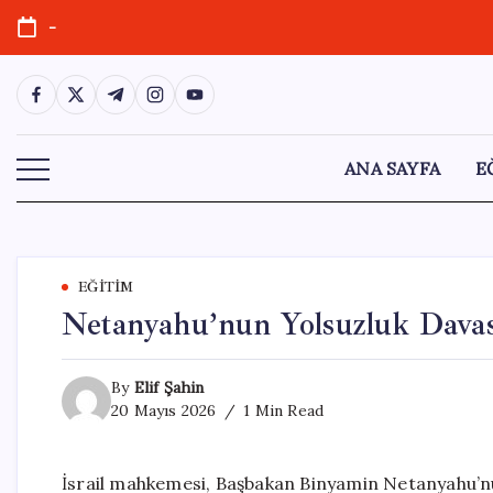
Skip
-
to
content
https://www.facebook.com/
https://twitter.com/
https://t.me/
https://www.instagram.com/
https://youtube.com/
ANA SAYFA
E
EĞITIM
Netanyahu’nun Yolsuzluk Davas
By
Elif Şahin
20 Mayıs 2026
1 Min Read
İsrail mahkemesi, Başbakan Binyamin Netanyahu’nu