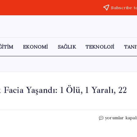
Subscribe t
ĞİTİM
EKONOMİ
SAĞLIK
TEKNOLOJİ
TANI
acia Yaşandı: 1 Ölü, 1 Yaralı, 22
Muğla’da
yorumlar kapal
Göçmen
Botu
Batarak