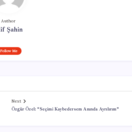
Author
if Şahin
Follow Me
Next
Özgür Özel: “Seçimi Kaybedersem Anında Ayrılırım”