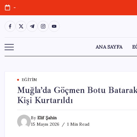
Skip
-
to
content
https://www.facebook.com/
https://twitter.com/
https://t.me/
https://www.instagram.com/
https://youtube.com/
ANA SAYFA
E
EĞITIM
Muğla’da Göçmen Botu Batarak F
Kişi Kurtarıldı
By
Elif Şahin
15 Mayıs 2026
1 Min Read