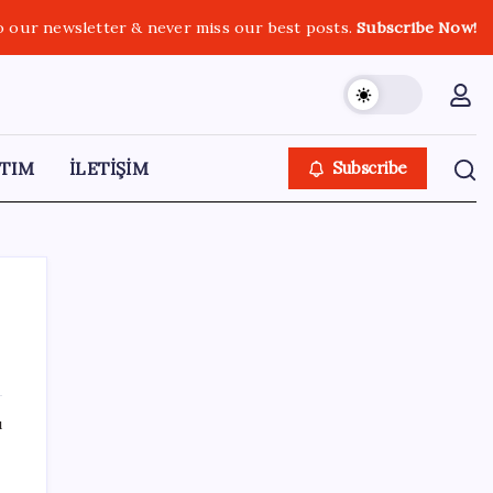
o our newsletter & never miss our best posts.
Subscribe Now!
TIM
İLETİŞİM
Subscribe
SON YAZILAR
ı
Tüm Yerel-Sen’den yeni çözüm sürecine
tepki: ‘Terörle pazarlık olmaz’