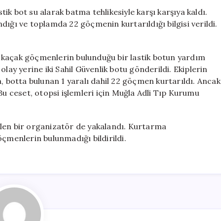
Facia
k bot su alarak batma tehlikesiyle karşı karşıya kaldı.
Yaşandı:
andığı ve toplamda 22 göçmenin kurtarıldığı bilgisi verildi.
1
Ölü,
1
nde kaçak göçmenlerin bulunduğu bir lastik botun yardım
Yaralı,
lay yerine iki Sahil Güvenlik botu gönderildi. Ekiplerin
22
botta bulunan 1 yaralı dahil 22 göçmen kurtarıldı. Ancak
Kişi
Bu ceset, otopsi işlemleri için Muğla Adli Tıp Kurumu
Kurtarıldı
için
ünülen bir organizatör de yakalandı. Kurtarma
menlerin bulunmadığı bildirildi.