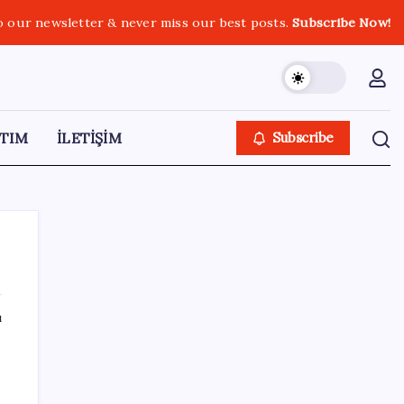
o our newsletter & never miss our best posts.
Subscribe Now!
TIM
İLETİŞİM
Subscribe
ı
SON YAZILAR
CHP Mut ve Silifke İlçe Başkanlıklarında
toplu istifa: YENİ Parti’ye katılma kararı