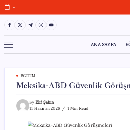
Skip
-
to
content
https://www.facebook.com/
https://twitter.com/
https://t.me/
https://www.instagram.com/
https://youtube.com/
ANA SAYFA
E
EĞITIM
Meksika-ABD Güvenlik Görüşm
By
Elif Şahin
11 Haziran 2026
1 Min Read