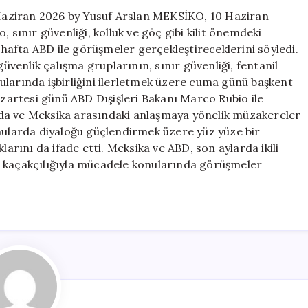
aziran 2026 by Yusuf Arslan MEKSİKO, 10 Haziran
 sınır güvenliği, kolluk ve göç gibi kilit önemdeki
u hafta ABD ile görüşmeler gerçekleştireceklerini söyledi.
güvenlik çalışma gruplarının, sınır güvenliği, fentanil
ularında işbirliğini ilerletmek üzere cuma günü başkent
azartesi günü ABD Dışişleri Bakanı Marco Rubio ile
da ve Meksika arasındaki anlaşmaya yönelik müzakereler
 konularda diyaloğu güçlendirmek üzere yüz yüze bir
ını da ifade etti. Meksika ve ABD, son aylarda ikili
nil kaçakçılığıyla mücadele konularında görüşmeler