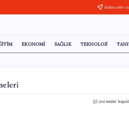
Subscribe t
ĞİTİM
EKONOMİ
SAĞLIK
TEKNOLOJİ
TANI
eleri
Meksika-
yorumlar kapal
ABD
Güvenlik
Görüşmeleri
için