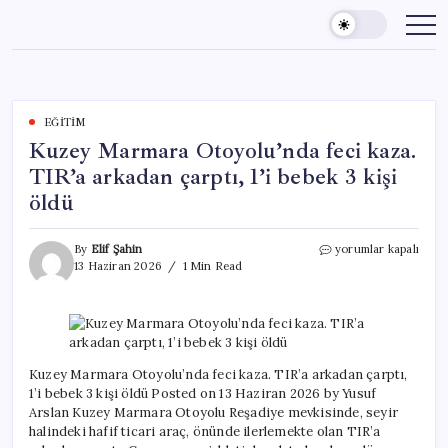
Skip
to
content
EĞITIM
Kuzey Marmara Otoyolu’nda feci kaza.
TIR’a arkadan çarptı, 1’i bebek 3 kişi
öldü
Kuzey
By
Elif Şahin
yorumlar kapalı
Marmara
13 Haziran 2026
1 Min Read
Otoyolu’nda
feci
kaza.
TIR’a
arkadan
çarptı,
Kuzey Marmara Otoyolu’nda feci kaza. TIR’a arkadan çarptı,
1’i
1’i bebek 3 kişi öldü Posted on 13 Haziran 2026 by Yusuf
bebek
Arslan Kuzey Marmara Otoyolu Reşadiye mevkisinde, seyir
3
halindeki hafif ticari araç, önünde ilerlemekte olan TIR’a
kişi