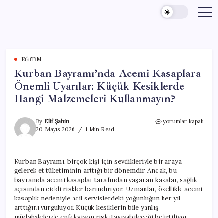
Skip
to
content
EĞITIM
Kurban Bayramı’nda Acemi Kasaplara
Önemli Uyarılar: Küçük Kesiklerde
Hangi Malzemeleri Kullanmayın?
Kurban
By
Elif Şahin
yorumlar kapalı
Bayramı’nda
20 Mayıs 2026
1 Min Read
Acemi
Kasaplara
Önemli
Kurban Bayramı, birçok kişi için sevdikleriyle bir araya
Uyarılar:
gelerek et tüketiminin arttığı bir dönemdir. Ancak, bu
Küçük
Kesiklerde
bayramda acemi kasaplar tarafından yaşanan kazalar, sağlık
Hangi
açısından ciddi riskler barındırıyor. Uzmanlar, özellikle acemi
Malzemeleri
kasaplık nedeniyle acil servislerdeki yoğunluğun her yıl
Kullanmayın?
arttığını vurguluyor. Küçük kesiklerin bile yanlış
için
müdahalelerde enfeksiyon riski taşıyabileceği belirtiliyor.