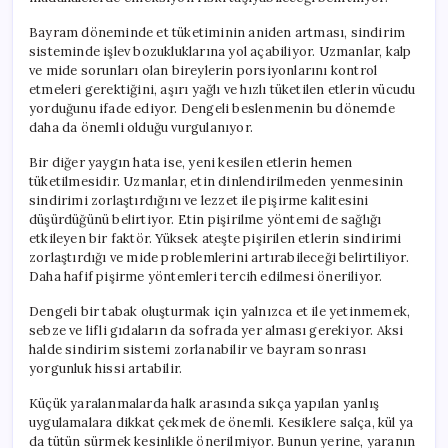
Bayram döneminde et tüketiminin aniden artması, sindirim
sisteminde işlev bozukluklarına yol açabiliyor. Uzmanlar, kalp
ve mide sorunları olan bireylerin porsiyonlarını kontrol
etmeleri gerektiğini, aşırı yağlı ve hızlı tüketilen etlerin vücudu
yorduğunu ifade ediyor. Dengeli beslenmenin bu dönemde
daha da önemli olduğu vurgulanıyor.
Bir diğer yaygın hata ise, yeni kesilen etlerin hemen
tüketilmesidir. Uzmanlar, etin dinlendirilmeden yenmesinin
sindirimi zorlaştırdığını ve lezzet ile pişirme kalitesini
düşürdüğünü belirtiyor. Etin pişirilme yöntemi de sağlığı
etkileyen bir faktör. Yüksek ateşte pişirilen etlerin sindirimi
zorlaştırdığı ve mide problemlerini artırabileceği belirtiliyor.
Daha hafif pişirme yöntemleri tercih edilmesi öneriliyor.
Dengeli bir tabak oluşturmak için yalnızca et ile yetinmemek,
sebze ve lifli gıdaların da sofrada yer alması gerekiyor. Aksi
halde sindirim sistemi zorlanabilir ve bayram sonrası
yorgunluk hissi artabilir.
Küçük yaralanmalarda halk arasında sıkça yapılan yanlış
uygulamalara dikkat çekmek de önemli. Kesiklere salça, kül ya
da tütün sürmek kesinlikle önerilmiyor. Bunun yerine, yaranın