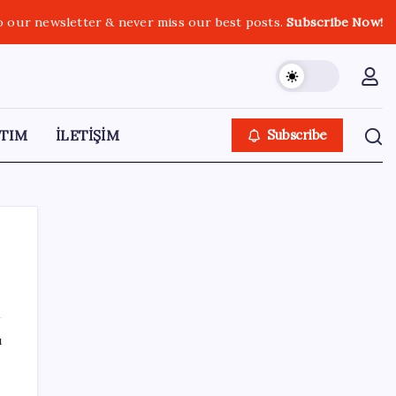
o our newsletter & never miss our best posts.
Subscribe Now!
TIM
İLETİŞİM
Subscribe
SON YAZILAR
ı
Mevduat faizinde mart ayından bu yana bir
ilk yaşandı!