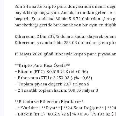
Son 24 saatte kripto para dünyasında önemli değişi
büyük bir çöküş yaşadı. Ancak, ardından gelen sert
başardı. Şu anda ise 80 bin 519,72 dolardan işlem 
hareketliliği geride bırakarak son bir ayın en düşük
Ethereum, 2 bin 237,75 dolara kadar düşerek öneml
Ethereum, şu anda 2 bin 253,03 dolardan işlem gö
15 Mayıs 2026 günü itibarıyla kripto para piyasala
**Kripto Para Kısa Özeti:**
– Bitcoin (BTC): 80.519,72 $ (% +0,96)
– Ethereum (ETH): 2.253,03 $ (% -0,63)
– Toplam piyasa değeri: 2,67 trilyon $
– 24 saatlik toplam hacim: 109,35 milyar $
**Bitcoin ve Ethereum Fiyatları:**
– **Varlık** | **Fiyat** | **24 Saat Değişim** | **
– Bitcoin (BTC) | 80.519,72 $ | % +0,96 | 79.193,82 $ 