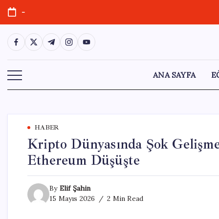
Skip
-
to
content
https://www.facebook.com/
https://twitter.com/
https://t.me/
https://www.instagram.com/
https://youtube.com/
ANA SAYFA
E
HABER
Kripto Dünyasında Şok Gelişmel
Ethereum Düşüşte
By
Elif Şahin
15 Mayıs 2026
2 Min Read