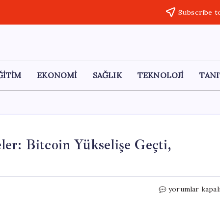
Subscribe t
ĞİTİM
EKONOMİ
SAĞLIK
TEKNOLOJİ
TANI
er: Bitcoin Yükselişe Geçti,
Kripto
yorumlar kapal
Dünyasında
Şok
Gelişmeler: