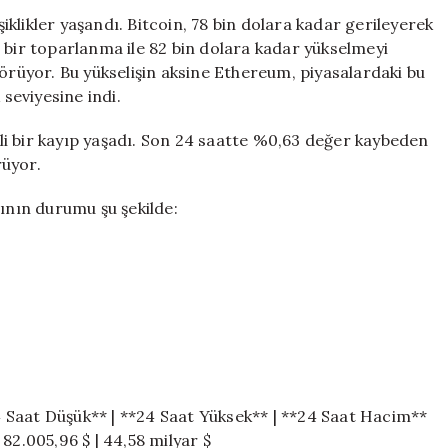
Bitcoin
klikler yaşandı. Bitcoin, 78 bin dolara kadar gerileyerek
Yükselişe
 bir toparlanma ile 82 bin dolara kadar yükselmeyi
Geçti,
görüyor. Bu yükselişin aksine Ethereum, piyasalardaki bu
Ethereum
 seviyesine indi.
Düşüşte
için
i bir kayıp yaşadı. Son 24 saatte %0,63 değer kaybeden
rüyor.
rının durumu şu şekilde:
24 Saat Düşük** | **24 Saat Yüksek** | **24 Saat Hacim**
| 82.005,96 $ | 44,58 milyar $