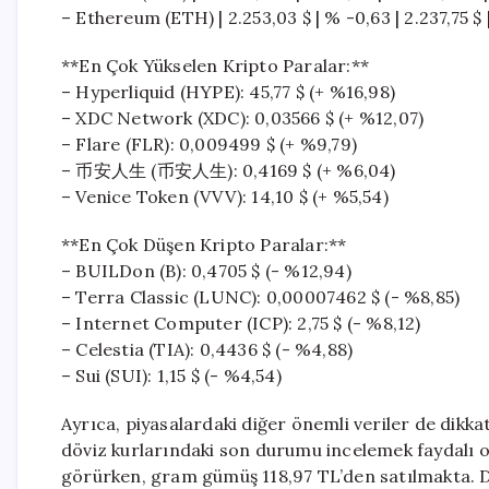
– Ethereum (ETH) | 2.253,03 $ | % -0,63 | 2.237,75 $ |
**En Çok Yükselen Kripto Paralar:**
– Hyperliquid (HYPE): 45,77 $ (+ %16,98)
– XDC Network (XDC): 0,03566 $ (+ %12,07)
– Flare (FLR): 0,009499 $ (+ %9,79)
– 币安人生 (币安人生): 0,4169 $ (+ %6,04)
– Venice Token (VVV): 14,10 $ (+ %5,54)
**En Çok Düşen Kripto Paralar:**
– BUILDon (B): 0,4705 $ (- %12,94)
– Terra Classic (LUNC): 0,00007462 $ (- %8,85)
– Internet Computer (ICP): 2,75 $ (- %8,12)
– Celestia (TIA): 0,4436 $ (- %4,88)
– Sui (SUI): 1,15 $ (- %4,54)
Ayrıca, piyasalardaki diğer önemli veriler de dikka
döviz kurlarındaki son durumu incelemek faydalı ola
görürken, gram gümüş 118,97 TL’den satılmakta. Dol