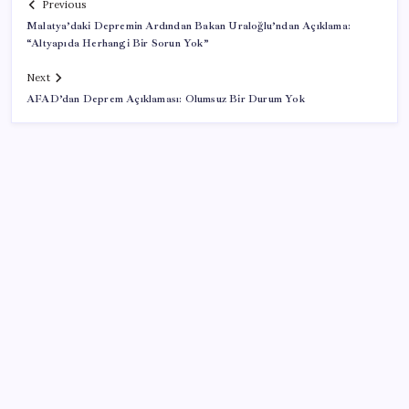
Previous
Malatya’daki Depremin Ardından Bakan Uraloğlu’ndan Açıklama:
“Altyapıda Herhangi Bir Sorun Yok”
Next
AFAD’dan Deprem Açıklaması: Olumsuz Bir Durum Yok
SON YAZILAR
Tüm Yerel-Sen’den yeni çözüm sürecine tepki:
‘Terörle pazarlık olmaz’
Son Dakika… Özgür Özel ve Veli Ağbaba hakkında