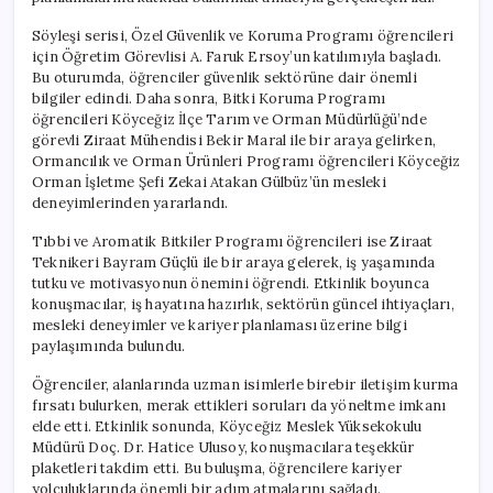
Söyleşi serisi, Özel Güvenlik ve Koruma Programı öğrencileri
için Öğretim Görevlisi A. Faruk Ersoy’un katılımıyla başladı.
Bu oturumda, öğrenciler güvenlik sektörüne dair önemli
bilgiler edindi. Daha sonra, Bitki Koruma Programı
öğrencileri Köyceğiz İlçe Tarım ve Orman Müdürlüğü’nde
görevli Ziraat Mühendisi Bekir Maral ile bir araya gelirken,
Ormancılık ve Orman Ürünleri Programı öğrencileri Köyceğiz
Orman İşletme Şefi Zekai Atakan Gülbüz’ün mesleki
deneyimlerinden yararlandı.
Tıbbi ve Aromatik Bitkiler Programı öğrencileri ise Ziraat
Teknikeri Bayram Güçlü ile bir araya gelerek, iş yaşamında
tutku ve motivasyonun önemini öğrendi. Etkinlik boyunca
konuşmacılar, iş hayatına hazırlık, sektörün güncel ihtiyaçları,
mesleki deneyimler ve kariyer planlaması üzerine bilgi
paylaşımında bulundu.
Öğrenciler, alanlarında uzman isimlerle birebir iletişim kurma
fırsatı bulurken, merak ettikleri soruları da yöneltme imkanı
elde etti. Etkinlik sonunda, Köyceğiz Meslek Yüksekokulu
Müdürü Doç. Dr. Hatice Ulusoy, konuşmacılara teşekkür
plaketleri takdim etti. Bu buluşma, öğrencilere kariyer
yolculuklarında önemli bir adım atmalarını sağladı.