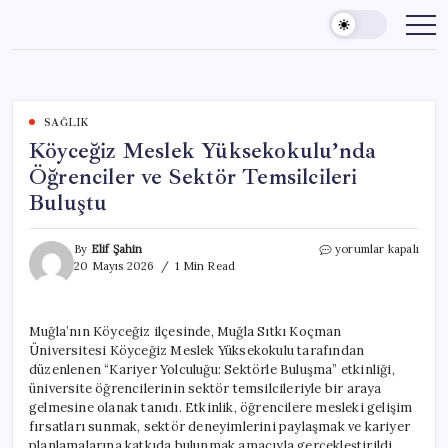
Skip
to
content
SAĞLIK
Köyceğiz Meslek Yüksekokulu’nda
Öğrenciler ve Sektör Temsilcileri
Buluştu
Köyceğiz
By
Elif Şahin
yorumlar kapalı
Meslek
20 Mayıs 2026
1 Min Read
Yüksekokulu’nda
Öğrenciler
ve
Muğla’nın Köyceğiz ilçesinde, Muğla Sıtkı Koçman
Sektör
Üniversitesi Köyceğiz Meslek Yüksekokulu tarafından
Temsilcileri
Buluştu
düzenlenen “Kariyer Yolculuğu: Sektörle Buluşma” etkinliği,
için
üniversite öğrencilerinin sektör temsilcileriyle bir araya
gelmesine olanak tanıdı. Etkinlik, öğrencilere mesleki gelişim
fırsatları sunmak, sektör deneyimlerini paylaşmak ve kariyer
planlamalarına katkıda bulunmak amacıyla gerçekleştirildi.