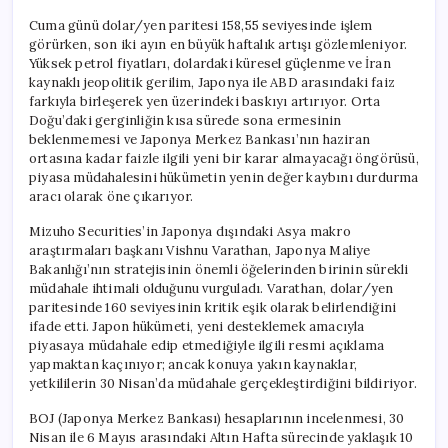
Cuma günü dolar/yen paritesi 158,55 seviyesinde işlem
görürken, son iki ayın en büyük haftalık artışı gözlemleniyor.
Yüksek petrol fiyatları, dolardaki küresel güçlenme ve İran
kaynaklı jeopolitik gerilim, Japonya ile ABD arasındaki faiz
farkıyla birleşerek yen üzerindeki baskıyı artırıyor. Orta
Doğu’daki gerginliğin kısa sürede sona ermesinin
beklenmemesi ve Japonya Merkez Bankası’nın haziran
ortasına kadar faizle ilgili yeni bir karar almayacağı öngörüsü,
piyasa müdahalesini hükümetin yenin değer kaybını durdurma
aracı olarak öne çıkarıyor.
Mizuho Securities’in Japonya dışındaki Asya makro
araştırmaları başkanı Vishnu Varathan, Japonya Maliye
Bakanlığı’nın stratejisinin önemli öğelerinden birinin sürekli
müdahale ihtimali olduğunu vurguladı. Varathan, dolar/yen
paritesinde 160 seviyesinin kritik eşik olarak belirlendiğini
ifade etti. Japon hükümeti, yeni desteklemek amacıyla
piyasaya müdahale edip etmediğiyle ilgili resmi açıklama
yapmaktan kaçınıyor; ancak konuya yakın kaynaklar,
yetkililerin 30 Nisan’da müdahale gerçekleştirdiğini bildiriyor.
BOJ (Japonya Merkez Bankası) hesaplarının incelenmesi, 30
Nisan ile 6 Mayıs arasındaki Altın Hafta sürecinde yaklaşık 10