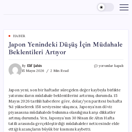
Skip
to
content
HABER
Japon Yenindeki Düşüş İçin Müdahale
Beklentileri Artıyor
Japon
By
Elif Şahin
yorumlar kapalı
Yenindeki
15 Mayıs 2026
2 Min Read
Düşüş
İçin
Müdahale
Japon yeni, son bir haftadır süregelen değer kaybıyla birlikte
Beklentileri
yatırımcıların müdahale beklentilerini artırmış durumda. 15
Artıyor
için
Mayıs 2026 tarihli haberlere göre, dolar/yen paritesi bu hafta
%1 yükselerek 158 seviyesine ulaşınca, Japonya’nın döviz
piyasasına müdahalede bulunma olasılığına karşı dikkatler
artmış durumda. Yen, Japonya’nın 30 Nisan ile Altın Hafta
tatili arasında gerçekleştirdiği müdahaleler neticesinde elde
ettiği kazançların büyük bir kısmını kaybetti.