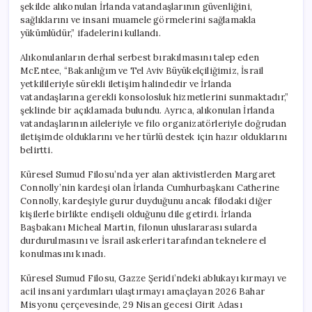
şekilde alıkonulan İrlanda vatandaşlarının güvenliğini,
sağlıklarını ve insani muamele görmelerini sağlamakla
yükümlüdür,” ifadelerini kullandı.
Alıkonulanların derhal serbest bırakılmasını talep eden
McEntee, “Bakanlığım ve Tel Aviv Büyükelçiliğimiz, İsrail
yetkilileriyle sürekli iletişim halindedir ve İrlanda
vatandaşlarına gerekli konsolosluk hizmetlerini sunmaktadır,”
şeklinde bir açıklamada bulundu. Ayrıca, alıkonulan İrlanda
vatandaşlarının aileleriyle ve filo organizatörleriyle doğrudan
iletişimde olduklarını ve her türlü destek için hazır olduklarını
belirtti.
Küresel Sumud Filosu’nda yer alan aktivistlerden Margaret
Connolly’nin kardeşi olan İrlanda Cumhurbaşkanı Catherine
Connolly, kardeşiyle gurur duyduğunu ancak filodaki diğer
kişilerle birlikte endişeli olduğunu dile getirdi. İrlanda
Başbakanı Micheal Martin, filonun uluslararası sularda
durdurulmasını ve İsrail askerleri tarafından teknelere el
konulmasını kınadı.
Küresel Sumud Filosu, Gazze Şeridi’ndeki ablukayı kırmayı ve
acil insani yardımları ulaştırmayı amaçlayan 2026 Bahar
Misyonu çerçevesinde, 29 Nisan gecesi Girit Adası