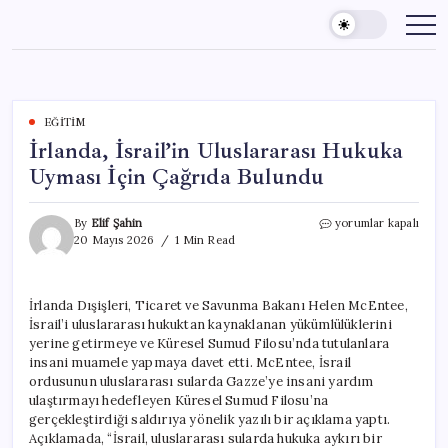
Skip
to
content
EĞITIM
İrlanda, İsrail’in Uluslararası Hukuka
Uyması İçin Çağrıda Bulundu
İrlanda,
By
Elif Şahin
yorumlar kapalı
İsrail’in
20 Mayıs 2026
1 Min Read
Uluslararası
Hukuka
Uyması
İrlanda Dışişleri, Ticaret ve Savunma Bakanı Helen McEntee,
İçin
İsrail’i uluslararası hukuktan kaynaklanan yükümlülüklerini
Çağrıda
Bulundu
yerine getirmeye ve Küresel Sumud Filosu’nda tutulanlara
için
insani muamele yapmaya davet etti. McEntee, İsrail
ordusunun uluslararası sularda Gazze’ye insani yardım
ulaştırmayı hedefleyen Küresel Sumud Filosu’na
gerçekleştirdiği saldırıya yönelik yazılı bir açıklama yaptı.
Açıklamada, “İsrail, uluslararası sularda hukuka aykırı bir