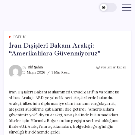
Skip
to
content
EĞITIM
İran Dışişleri Bakanı Arakçi:
“Amerikalılara Güvenmiyoruz”
İran
By
Elif Şahin
yorumlar kapalı
Dışişleri
15 Mayıs 2026
1 Min Read
Bakanı
Arakçi:
“Amerikalılara
İran Dışişleri Bakanı Muhammed Cevad Zarif’in yardımcısı
Güvenmiyoruz”
Abbas Arakçi, ABD’ye yönelik sert eleştirilerde bulundu.
için
Arakçi, ülkesinin diplomasiye olan inancını vurgulayarak,
ateşkesi sürdürme çabalarını dile getirdi. “Amerikalılara
güvenimiz yok” diyen Arakçi, savaş halinde bulunmadıkları
ülkeler için Hürmüz Boğazı’ndan geçişin serbest olduğunu
ifade etti. Arakçi’nin açıklamaları, bölgedeki gerginliğin
sürdüğü bir dönemde geldi.